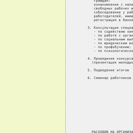
          граждан:

          ознакомление с нали
          свободных рабочих м
          собеседование у раб
          работодателей, имею
          регистрация в банке
       3. Консультации специа
          - по содействию зан
          - по работе с орган
          - по социальным вып
          - по юридическим во
          - по профобучению;

          - по психологическо
       4. Проведение конкурса
         (презентация молодых
       5. Подведение итогов  
       6. Семинар работников 
                             
                             
                             
                             
                             
                             
         РАСХОДОВ НА ОРГАНИЗА