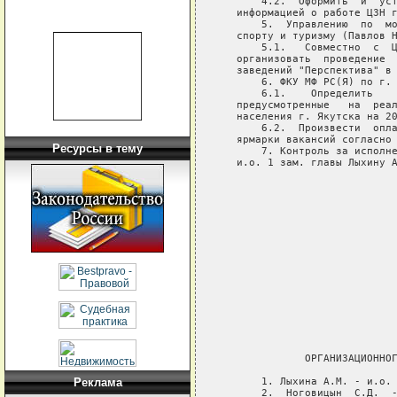
       4.2.  Оформить  и  уст
   информацией о работе ЦЗН г
       5.  Управлению  по  мо
   спорту и туризму (Павлов Н
       5.1.   Совместно  с  Ц
   организовать  проведение  
   заведений "Перспектива" в 
       6. ФКУ МФ РС(Я) по г. 
       6.1.    Определить    
   предусмотренные   на  реал
   населения г. Якутска на 20
       6.2.  Произвести  опла
   ярмарки вакансий согласно 
Ресурсы в тему
       7. Контроль за исполне
   и.о. 1 зам. главы Лыхину А
                             
                             
                             
                             
                             
                             
                             
                             
              ОРГАНИЗАЦИОННОГ
       1. Лыхина А.М. - и.о. 
Реклама
       2.  Ноговицын  С.Д.  -