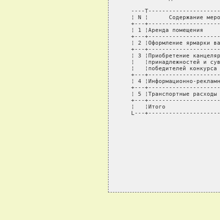
   ----T---------------------
   ¦ N ¦      Содержание меро
   +---+---------------------
   ¦ 1 ¦Аренда помещения     
   +---+---------------------
   ¦ 2 ¦Оформление ярмарки ва
   +---+---------------------
   ¦ 3 ¦Приобретение канцеляр
   ¦   ¦принадлежностей и сув
   ¦   ¦победителей конкурса 
   +---+---------------------
   ¦ 4 ¦Информационно-рекламн
   +---+---------------------
   ¦ 5 ¦Транспортные расходы 
   +---+---------------------
   ¦   ¦Итого                
   L---+---------------------
                             
                             