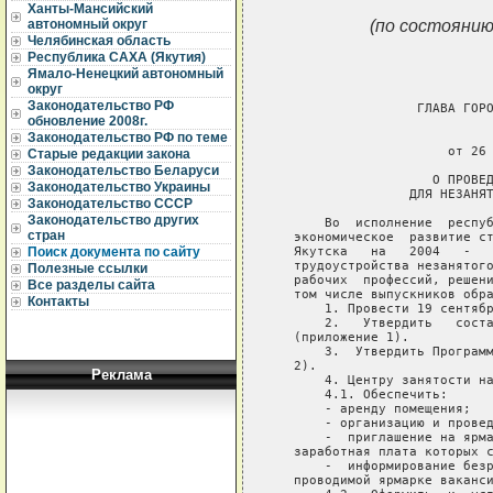
Ханты-Мансийский
(по состоянию
автономный округ
Челябинская область
Республика САХА (Якутия)
Ямало-Ненецкий автономный
округ
Законодательство РФ
                   ГЛАВА ГОРО
обновление 2008г.
                             
Законодательство РФ по теме
                       от 26 
Старые редакции закона
Законодательство Беларуси
                     О ПРОВЕД
Законодательство Украины
                  ДЛЯ НЕЗАНЯТ
Законодательство СССР
Законодательство других
       Во  исполнение  респуб
стран
   экономическое  развитие ст
   Якутска   на   2004   -   
Поиск документа по сайту
   трудоустройства незанятого
Полезные ссылки
   рабочих  профессий, решени
Все разделы сайта
   том числе выпускников обра
Контакты
       1. Провести 19 сентябр
       2.   Утвердить   соста
   (приложение 1).

       3.  Утвердить Программ
   2).

Реклама
       4. Центру занятости на
       4.1. Обеспечить:

       - аренду помещения;

       - организацию и провед
       -  приглашение на ярма
   заработная плата которых с
       -  информирование безр
   проводимой ярмарке ваканси