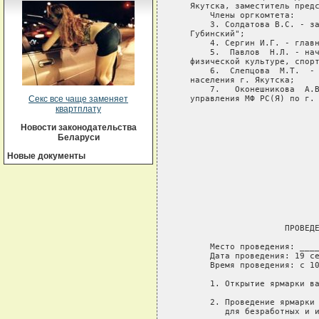
   Якутска, заместитель предс
       Члены оргкомтета:

       3. Солдатова В.С. - за
   Губинский";

       4. Сергин И.Г. - главн
       5.  Павлов  Н.Л. - нач
   физической культуре, спорт
       6.  Слепцова  М.Т.  - 
   населения г. Якутска;

       7.   Оконешникова  А.В
   управления МФ РС(Я) по г. 
Секс все чаще заменяет
квартплату
                             
                             
Новости законодательства
Беларуси
Новые документы
                             
                             
                             
                             
                      ПРОВЕДЕ
       Место проведения: ____
       Дата проведения: 19 се
       Время проведения: с 10
       1. Открытие ярмарки ва
       2. Проведение ярмарки 
          для безработных и и