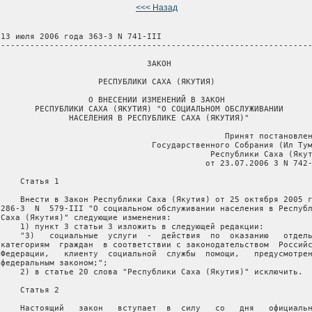
<<< Назад
 13 июля 2006 года 363-З N 741-III

 ----------------------------------------------------------------
                               ЗАКОН

                     РЕСПУБЛИКИ САХА (ЯКУТИЯ)

                   О ВНЕСЕНИИ ИЗМЕНЕНИЙ В ЗАКОН

        РЕСПУБЛИКИ САХА (ЯКУТИЯ) "О СОЦИАЛЬНОМ ОБСЛУЖИВАНИИ

               НАСЕЛЕНИЯ В РЕСПУБЛИКЕ САХА (ЯКУТИЯ)"

                                               Принят постановлен
                                Государственного Собрания (Ил Тум
                                            Республики Саха (Якут
                                           от 23.07.2006 З N 742-
    Статья 1

     Внести в Закон Республики Саха (Якутия) от 25 октября 2005 г
 286-З  N  579-III "О социальном обслуживании населения в Республ
 Саха (Якутия)" следующие изменения:

     1) пункт 3 статьи 3 изложить в следующей редакции:

     "3)   социальные  услуги  -  действия  по  оказанию   отдель
 категориям  граждан  в соответствии с законодательством  Российс
 Федерации,   клиенту  социальной  службы  помощи,   предусмотрен
 федеральным законом;";

     2) в статье 20 слова "Республики Саха (Якутия)" исключить.

    Статья 2

     Настоящий   закон   вступает  в  силу   со   дня   официальн