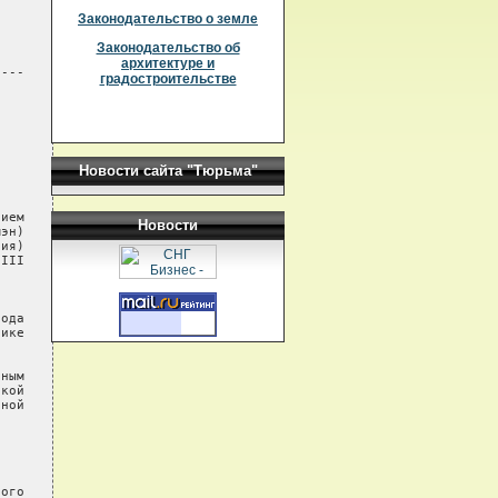
Законодательство о земле
Законодательство об
архитектуре и
---

градостроительстве
Новости сайта "Тюрьма"
ием

Новости
эн)

ия)

III

ода

ике

ным

кой

ной

ого
