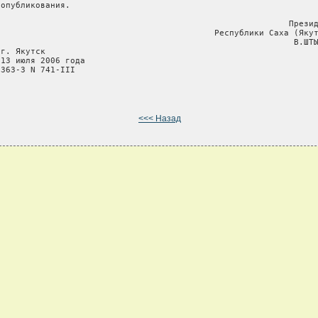
опубликования.

                                                           Презид
                                            Республики Саха (Якут
                                                            В.ШТЫ
г. Якутск

13 июля 2006 года

363-З N 741-III

<<< Назад