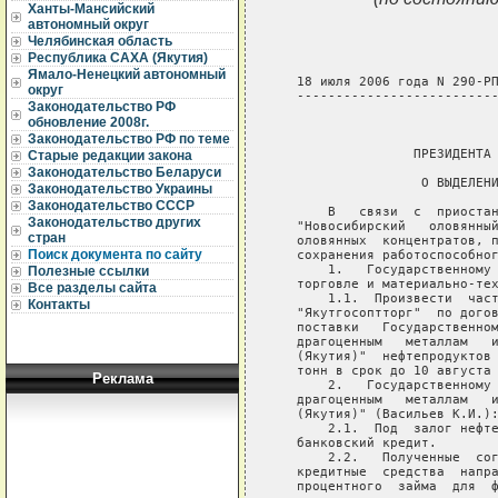
Ханты-Мансийский
автономный округ
Челябинская область
Республика САХА (Якутия)
Ямало-Ненецкий автономный
   18 июля 2006 года N 290-РП
округ
   --------------------------
Законодательство РФ
обновление 2008г.
                             
Законодательство РФ по теме
                  ПРЕЗИДЕНТА 
Старые редакции закона
Законодательство Беларуси
                   О ВЫДЕЛЕНИ
Законодательство Украины
Законодательство СССР
       В   связи  с  приостан
Законодательство других
   "Новосибирский   оловянный
стран
   оловянных  концентратов, п
Поиск документа по сайту
   сохранения работоспособног
       1.   Государственному 
Полезные ссылки
   торговле и материально-тех
Все разделы сайта
       1.1.  Произвести  част
Контакты
   "Якутгосоптторг"  по догов
   поставки   Государственном
   драгоценным   металлам   и
   (Якутия)"  нефтепродуктов 
   тонн в срок до 10 августа 
Реклама
       2.   Государственному 
   драгоценным   металлам   и
   (Якутия)" (Васильев К.И.):
       2.1.  Под  залог нефте
   банковский кредит.

       2.2.   Полученные  сог
   кредитные  средства  напра
   процентного  займа  для  ф