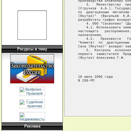
   производства оловянных кон
       3.   Министерству  про
   (Стручков  А.А.), Государс
   по  драгоценным  металлам 
   (Якутия)"  (Васильев  К.И.
   разработать график возврат
       4. ООО "Сахаолово" (Дь
       4.1. Использовать заем
   настоящего   распоряжения,
   назначением.

       4.2.   Произвести   Го
   "Комитет  по  драгоценным 
   Саха (Якутия)" возврат зае
Ресурсы в тему
       5.  Контроль  исполнен
   первого  заместителя  Пред
   (Якутия) Алексеева Г.Ф.

                             
                             
                             
   18 июля 2006 года

   N 290-РП

Реклама