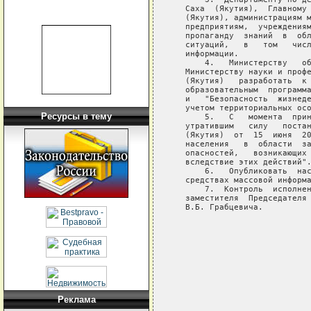
   Саха  (Якутия),  Главному 
   (Якутия), администрациям м
   предприятиям,  учреждениям
   пропаганду  знаний  в  обл
   ситуаций,   в   том   числ
   информации.

       4.   Министерству   об
   Министерству науки и профе
   (Якутия)   разработать  к 
   образовательным  программа
   и   "Безопасность  жизнеде
   учетом территориальных осо
Ресурсы в тему
       5.   С   момента  прин
   утратившим   силу   постан
   (Якутия)  от  15  июня  20
   населения   в  области  за
   опасностей,   возникающих 
   вследствие этих действий".
       6.   Опубликовать  нас
   средствах массовой информа
       7.  Контроль  исполнен
   заместителя  Председателя 
   В.Б. Грабцевича.

                             
                             
                             
Реклама