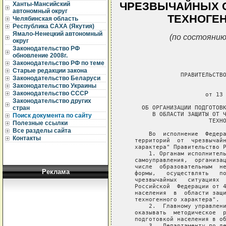
ЧРЕЗВЫЧАЙНЫХ С
Ханты-Мансийский
автономный округ
ТЕХНОГЕН
Челябинская область
Республика САХА (Якутия)
Ямало-Ненецкий автономный
(по состоянию
округ
Законодательство РФ
обновление 2008г.
Законодательство РФ по теме
Старые редакции закона
                ПРАВИТЕЛЬСТВО
Законодательство Беларуси
Законодательство Украины
                             
Законодательство СССР
                       от 13 
Законодательство других
     ОБ ОРГАНИЗАЦИИ ПОДГОТОВК
стран
        В ОБЛАСТИ ЗАЩИТЫ ОТ Ч
Поиск документа по сайту
                        ТЕХНО
Полезные ссылки
Все разделы сайта
       Во  исполнение  Федера
Контакты
   территорий  от  чрезвычайн
   характера" Правительство Р
       1. Органам исполнитель
   самоуправления,  организац
   числе  образовательным  не
Реклама
   формы,   осуществлять   по
   чрезвычайных   ситуациях  
   Российской  Федерации от 4
   населения  в  области защи
   техногенного характера".

       2.  Главному управлени
   оказывать  методическое  р
   подготовкой населения в об
       3.  Департаменту по де