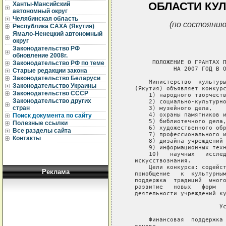
ОБЛАСТИ КУ
Ханты-Мансийский
автономный округ
Челябинская область
(по состоянию
Республика САХА (Якутия)
Ямало-Ненецкий автономный
округ
Законодательство РФ
обновление 2008г.
        ПОЛОЖЕНИЕ О ГРАНТАХ П
Законодательство РФ по теме
              НА 2007 ГОД В О
Старые редакции закона
Законодательство Беларуси
       Министерство  культуры
Законодательство Украины
   (Якутия) объявляет конкурс
Законодательство СССР
       1) народного творчеств
Законодательство других
       2) социально-культурно
стран
       3) музейного дела,

       4) охраны памятников и
Поиск документа по сайту
       5) библиотечного дела,
Полезные ссылки
       6) художественного обр
Все разделы сайта
       7) профессионального и
Контакты
       8) дизайна учреждений 
       9) информационных техн
       10)   научных   исслед
   искусствознания.

       Цели конкурса: содейст
Реклама
   приобщение   к  культурным
   поддержка  традиций  много
   развитие   новых   форм   
   деятельности учреждений ку
                           Ус
       Финансовая  поддержка 