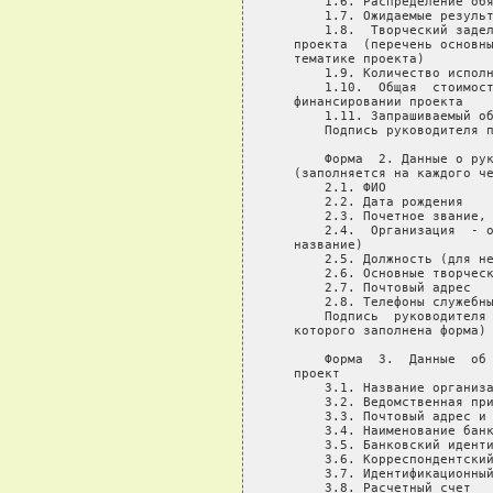
       1.6. Распределение обя
       1.7. Ожидаемые результ
       1.8.  Творческий задел
   проекта  (перечень основны
   тематике проекта)

       1.9. Количество исполн
       1.10.  Общая  стоимост
   финансировании проекта

       1.11. Запрашиваемый об
       Подпись руководителя п
       Форма  2. Данные о рук
   (заполняется на каждого че
       2.1. ФИО

       2.2. Дата рождения

       2.3. Почетное звание, 
       2.4.  Организация  - о
   название)

       2.5. Должность (для не
       2.6. Основные творческ
       2.7. Почтовый адрес

       2.8. Телефоны служебны
       Подпись  руководителя 
   которого заполнена форма)

       Форма  3.  Данные  об 
   проект

       3.1. Название организа
       3.2. Ведомственная при
       3.3. Почтовый адрес и 
       3.4. Наименование банк
       3.5. Банковский иденти
       3.6. Корреспондентский
       3.7. Идентификационный
       3.8. Расчетный счет
