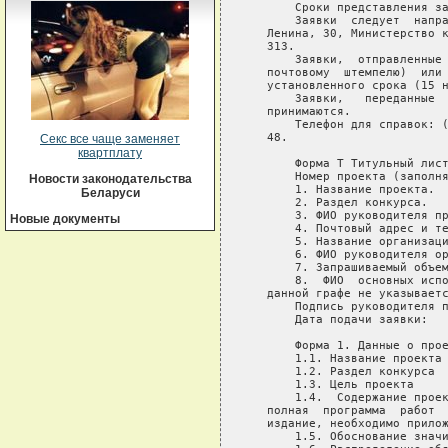
       Сроки представления за
       Заявки  следует  напра
   Ленина, 30, Министерство к
   313.

       Заявки,  отправленные 
   почтовому  штемпелю)  или 
   установленного срока (15 н
       Заявки,   переданные  
   принимаются.

       Телефон для справок: (
   48.

Секс все чаще заменяет
квартплату
       Форма Т Титульный лист
       Номер проекта (заполня
Новости законодательства
       1. Название проекта.

Беларуси
       2. Раздел конкурса.

       3. ФИО руководителя пр
Новые документы
       4. Почтовый адрес и те
       5. Название организаци
       6. ФИО руководителя ор
       7. Запрашиваемый объем
       8.  ФИО  основных испо
   данной графе не указываетс
       Подпись руководителя п
       Дата подачи заявки:

       Форма 1. Данные о прое
       1.1. Название проекта 
       1.2. Раздел конкурса

       1.3. Цель проекта

       1.4.  Содержание проек
   полная  программа  работ  
   издание, необходимо прилож
       1.5. Обоснование значи