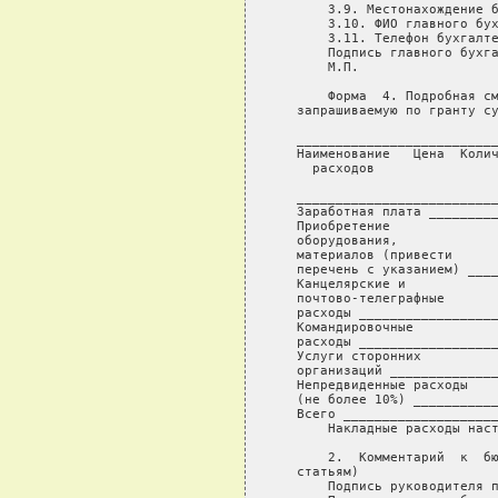
       3.9. Местонахождение б
       3.10. ФИО главного бух
       3.11. Телефон бухгалте
       Подпись главного бухга
       М.П.

       Форма  4. Подробная см
   запрашиваемую по гранту су
   __________________________
   Наименование   Цена  Колич
     расходов                
                             
   __________________________
   Заработная плата _________
   Приобретение

   оборудования,

   материалов (привести

   перечень с указанием) ____
   Канцелярские и

   почтово-телеграфные

   расходы __________________
   Командировочные

   расходы __________________
   Услуги сторонних

   организаций ______________
   Непредвиденные расходы

   (не более 10%) ___________
   Всего ____________________
       Накладные расходы наст
       2.  Комментарий  к  бю
   статьям)

       Подпись руководителя п