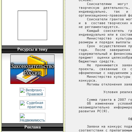
   основе.

       Соискателями   могут  
   творческую  деятельность, 
   индивидуально,   так   и  
   организационно-правовой фо
       Соискатели грантов мог
   и  в  составе творческих к
   не регламентируется.

       Каждый  соискатель  гр
   индивидуально или в состав
       Министерство  культуры
   размеры и порядок выплаты 
       Срок  осуществления пр
Ресурсы в тему
   года.   После  завершения 
   содержательный и финансовы
   предмет  оценки целесообра
   бюджетных средств.

       Не  принимаются  заявк
   проекты,  связанные  со  с
   оформленные с нарушением у
       Министерство культуры 
   конкурса.

       Мотивы отклонения заяв
               Условия реализ
       Сумма гранта в 2007 го
       Об  изменении  условий
   незамедлительно  информиро
   развития РС(Я).

                           Оф
       Заявки на конкурс пода
Реклама
   соответствии с прилагаемым