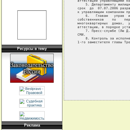
   аттестации управляющими ко
       5. Департаменту жилищн
   срок  до  07.07.2006 разра
   к управляющим компаниям пр
       6.   Главам   управ  и
   собственников    по    пер
   многоквартирных  домах,  у
   аттестацию, в порядке уста
       7. Пресс-службе (Лю Д.
   СМИ.

       8. Контроль за исполне
   1-го заместителя главы Тро
Ресурсы в тему
                             
                             
                             
                             
Реклама