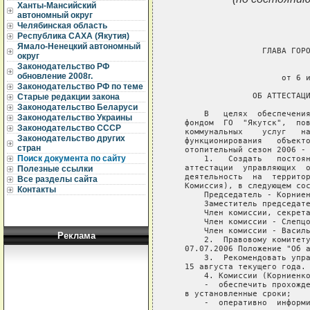
Ханты-Мансийский
автономный округ
Челябинская область
Республика САХА (Якутия)
Ямало-Ненецкий автономный
                   ГЛАВА ГОРО
округ
Законодательство РФ
                             
обновление 2008г.
                       от 6 и
Законодательство РФ по теме
                 ОБ АТТЕСТАЦИ
Старые редакции закона
Законодательство Беларуси
       В   целях  обеспечения
Законодательство Украины
   фондом  ГО  "Якутск",  пов
Законодательство СССР
   коммунальных    услуг   на
Законодательство других
   функционирования   объекто
стран
   отопительный сезон 2006 - 
Поиск документа по сайту
       1.   Создать   постоян
   аттестации  управляющих  о
Полезные ссылки
   деятельность  на  территор
Все разделы сайта
   Комиссия), в следующем сос
Контакты
       Председатель - Корниен
       Заместитель председате
       Член комиссии, секрета
       Член комиссии - Слепцо
       Член комиссии - Василь
Реклама
       2.  Правовому комитету
   07.07.2006 Положение "Об а
       3.  Рекомендовать упра
   15 августа текущего года.

       4. Комиссии (Корниенко
       -  обеспечить прохожде
   в установленные сроки;

       -  оперативно  информи