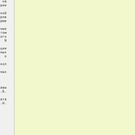
 на

рии

кой

ров

рме

ные

том

ого

  N

ции

ных

  о

кол

ных

авы

.Б.

ата

.Н.
