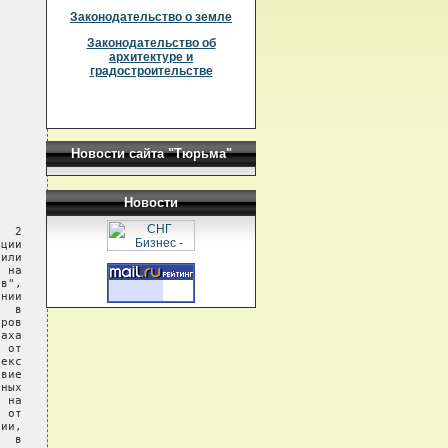
Законодательство о земле
Законодательство об
архитектуре и
градостроительстве
Новости сайта "Тюрьма"
Новости
  2

ции

или

 на

в",

нии

  в

ров

аха

 от

екс

вие

ных

 на

 от

ии,

  в
