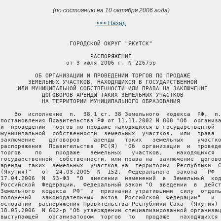
(по состоянию на 10 октября 2006 года)
<<< Назад
                     ГОРОДСКОЙ ОКРУГ "ЯКУТСК"

                           РАСПОРЯЖЕНИЕ

                    от 3 июля 2006 г. N 2267зр

           ОБ ОРГАНИЗАЦИИ И ПРОВЕДЕНИИ ТОРГОВ ПО ПРОДАЖЕ

         ЗЕМЕЛЬНЫХ УЧАСТКОВ, НАХОДЯЩИХСЯ В ГОСУДАРСТВЕННОЙ

      ИЛИ МУНИЦИПАЛЬНОЙ СОБСТВЕННОСТИ ИЛИ ПРАВА НА ЗАКЛЮЧЕНИЕ

             ДОГОВОРОВ АРЕНДЫ ТАКИХ ЗЕМЕЛЬНЫХ УЧАСТКОВ

             НА ТЕРРИТОРИИ МУНИЦИПАЛЬНОГО ОБРАЗОВАНИЯ

     Во  исполнение  п.  38.1 ст. 38 Земельного  кодекса  РФ,  п.
 постановления Правительства РФ от 11.11.2002 N 808 "Об  организа
 и  проведении  торгов по продаже находящихся в государственной  
 муниципальной  собственности  земельных  участков,  или  права  
 заключение    договоров    аренды   таких   земельных    участко
 распоряжения  Правительства  РС(Я)  "Об  организации  и  проведе
 торгов    по    продаже   земельных   участков,    находящихся  
 государственной  собственности, или права на  заключение  догово
 аренды  таких  земельных  участков на  территории  Республики  С
 (Якутия)"   от  24.03.2005  N  152,  Федерального  закона   РФ  
 17.04.2006  N  53-ФЗ  "О  внесении  изменений  в  Земельный  код
 Российской  Федерации,  Федеральный закон "О  введении  в  дейст
 Земельного  кодекса  РФ"  и  признании утратившими  силу  отдель
 положений   законодательных  актов  Российской  Федерации"   и  
 основании  распоряжения Правительства Республики Саха  (Якутия) 
 18.05.2006  N 602-р "Об утверждении специализированной организац
 выступающей   организатором  торгов  по   продаже   находящихся 