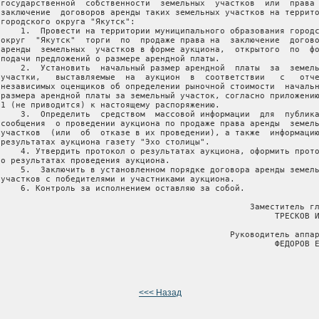
 государственной  собственности  земельных  участков  или  права 
 заключение  договоров аренды таких земельных участков на террито
 городского округа "Якутск":

     1.  Провести на территории муниципального образования городс
 округ  "Якутск"  торги  по  продаже права на  заключение  догово
 аренды  земельных  участков в форме аукциона,  открытого  по  фо
 подачи предложений о размере арендной платы.

     2.  Установить  начальный размер арендной  платы  за  земель
 участки,   выставляемые  на  аукцион  в  соответствии   с   отче
 независимых оценщиков об определении рыночной стоимости  начальн
 размера арендной платы за земельный участок, согласно приложению
 1 (не приводится) к настоящему распоряжению.

     3.  Определить  средством  массовой информации  для  публика
 сообщения  о проведении аукциона по продаже права аренды  земель
 участков  (или  об  отказе в их проведении), а также  информацию
 результатах аукциона газету "Эхо столицы".

     4. Утвердить протокол о результатах аукциона, оформить прото
 о результатах проведения аукциона.

     5.  Заключить в установленном порядке договора аренды земель
 участков с победителями и участниками аукциона.

     6. Контроль за исполнением оставляю за собой.

                                                   Заместитель гл
                                                        ТРЕСКОВ И
                                               Руководитель аппар
                                                        ФЕДОРОВ Е
<<< Назад