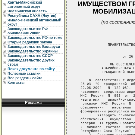
ИМУЩЕСТВОМ Г
Ханты-Мансийский
автономный округ
МОБИЛИЗАЦ
Челябинская область
Республика САХА (Якутия)
Ямало-Ненецкий автономный
(по состоянию
округ
Законодательство РФ
обновление 2008г.
Законодательство РФ по теме
Старые редакции закона
                ПРАВИТЕЛЬСТВО
Законодательство Беларуси
Законодательство Украины
                             
Законодательство СССР
                       от 26 
Законодательство других
                 ОБ ОБЕСПЕЧЕН
стран
             АВАРИЙНО-СПАСАТЕ
Поиск документа по сайту
             ГРАЖДАНСКОЙ ОБОР
Полезные ссылки
Все разделы сайта
       В  соответствии с Феде
Контакты
   28-ФЗ  "О  гражданской  об
   22.08.2004   N  122-ФЗ),  
   населения  средствами инди
   МЧС  России  N  993  от  2
   нештатных    аварийно-спас
Реклама
   приказом  МЧС  России  N  
   обеспечения    населения  
   формирований республики им
       1.  Утвердить прилагае
   обеспечения   имуществом  
   резерва  II группы Правите
   и  личного  состава  нешта
   Республики Саха (Якутия).

       2.  Главному управлени