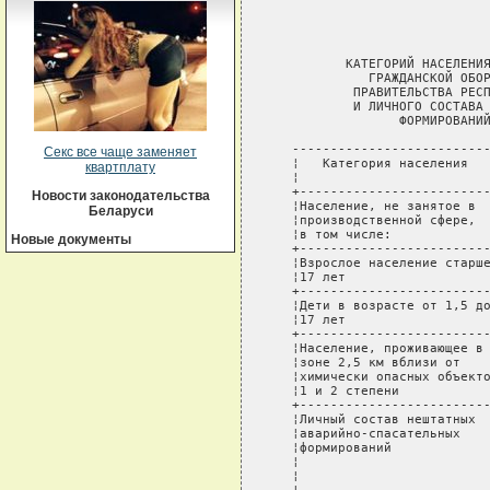
                             
                             
                             
          КАТЕГОРИЙ НАСЕЛЕНИЯ
             ГРАЖДАНСКОЙ ОБОР
           ПРАВИТЕЛЬСТВА РЕСП
           И ЛИЧНОГО СОСТАВА 
                 ФОРМИРОВАНИЙ
   --------------------------
Секс все чаще заменяет
   ¦   Категория населения   
квартплату
   ¦                         
   +-------------------------
Новости законодательства
   ¦Население, не занятое в  
Беларуси
   ¦производственной сфере,  
   ¦в том числе:             
Новые документы
   +-------------------------
   ¦Взрослое население старше
   ¦17 лет                   
   +-------------------------
   ¦Дети в возрасте от 1,5 до
   ¦17 лет                   
   +-------------------------
   ¦Население, проживающее в 
   ¦зоне 2,5 км вблизи от    
   ¦химически опасных объекто
   ¦1 и 2 степени            
   +-------------------------
   ¦Личный состав нештатных  
   ¦аварийно-спасательных    
   ¦формирований             
   ¦                         
   ¦                         