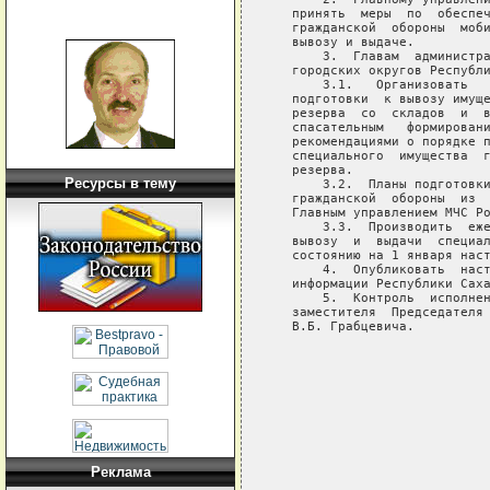
   принять  меры  по  обеспеч
   гражданской  обороны  моби
   вывозу и выдаче.

       3.  Главам  администра
   городских округов Республи
       3.1.   Организовать   
   подготовки  к вывозу имуще
   резерва  со  складов  и  в
   спасательным   формировани
   рекомендациями о порядке п
   специального  имущества  г
   резерва.

Ресурсы в тему
       3.2.  Планы подготовки
   гражданской  обороны  из  
   Главным управлением МЧС Ро
       3.3.  Производить  еже
   вывозу  и  выдачи  специал
   состоянию на 1 января наст
       4.  Опубликовать  наст
   информации Республики Саха
       5.  Контроль  исполнен
   заместителя  Председателя 
   В.Б. Грабцевича.

                             
                             
                             
                             
Реклама
                             