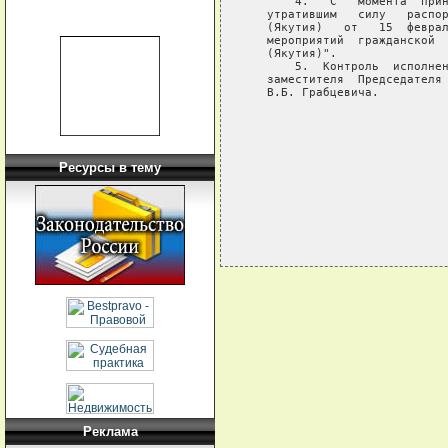
       4.   С   момента  прин
   утратившим   силу   распор
   (Якутия)   от   15  феврал
   мероприятий  гражданской  
   (Якутия)".

       5.  Контроль  исполнен
   заместителя  Председателя 
   В.Б. Грабцевича.

                             
                             
                             
Ресурсы в тему
Реклама