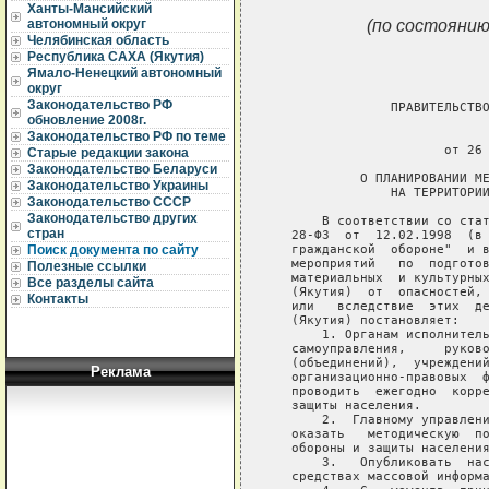
Ханты-Мансийский
(по состоянию
автономный округ
Челябинская область
Республика САХА (Якутия)
Ямало-Ненецкий автономный
округ
Законодательство РФ
                ПРАВИТЕЛЬСТВО
обновление 2008г.
                             
Законодательство РФ по теме
                       от 26 
Старые редакции закона
Законодательство Беларуси
            О ПЛАНИРОВАНИИ МЕ
Законодательство Украины
                НА ТЕРРИТОРИИ
Законодательство СССР
Законодательство других
       В соответствии со стат
стран
   28-ФЗ  от  12.02.1998  (в 
   гражданской  обороне"  и в
Поиск документа по сайту
   мероприятий   по  подготов
Полезные ссылки
   материальных  и культурных
Все разделы сайта
   (Якутия)  от  опасностей, 
Контакты
   или   вследствие  этих  де
   (Якутия) постановляет:

       1. Органам исполнитель
   самоуправления,     руково
   (объединений),  учреждений
Реклама
   организационно-правовых  ф
   проводить  ежегодно  корре
   защиты населения.

       2.  Главному управлени
   оказать   методическую  по
   обороны и защиты населения
       3.   Опубликовать  нас
   средствах массовой информа