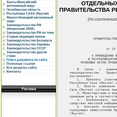
ОТДЕЛЬНЫХ
Ханты-Мансийский
автономный округ
ПРАВИТЕЛЬСТВА Р
Челябинская область
Республика САХА (Якутия)
Ямало-Ненецкий автономный
(по состоянию
округ
Законодательство РФ
обновление 2008г.
Законодательство РФ по теме
Старые редакции закона
                ПРАВИТЕЛЬСТВО
Законодательство Беларуси
Законодательство Украины
                             
Законодательство СССР
                       от 23 
Законодательство других
               О ПРИВЕДЕНИИ В
стран
             И РЕСПУБЛИКАНСКИ
Поиск документа по сайту
         ПРАВОВЫХ АКТОВ ПРАВИ
Полезные ссылки
Все разделы сайта
       В   связи   с   измене
Контакты
   законодательстве    Правит
   постановляет:

       1.   Признать  утратив
   Республики Саха (Якутия) с
       2.  Внести  изменения 
Реклама
   Саха (Якутия) согласно при
       3. Министерствам и вед
   правовые акты в соответств
       4.   Опубликовать  нас
   средствах массовой информа
       5.  Контроль  исполнен
   курирующих заместителей Пр
   (Якутия).
