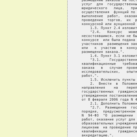
   размещению заказов на пост
   услуг  для  государственны
   юридического   лица,   при
   осуществления  функций по 
   выполнение  работ,  оказан
   проведения  торгов,  их  р
   конкурсной или аукционной 
       1.3. Пункт 2.4 изложит
       "2.4.   Конкурс   може
   несостоявшимся, если не бы
   конкурсе  или была подана 
   участников  размещения зак
   или   к  участию  в  конку
   размещения заказа.".

       1.4. Пункт 3.1 изложит
       "3.1.    Государственн
   квалификационные   требова
   заказа   в   случае  прове
   исследовательских,   опытн
   работ.".

       1.5. Исключить пункты 
       2.  Внести  в  Положен
   направления    на    переп
   государственных  гражданск
   утвержденное постановление
   от 8 февраля 2006 года N 4
       2.1. Дополнить Положен
       "2.7.  Размещение  гос
   порядке,  предусмотренном 
   N  94-ФЗ  "О  размещении  
   работ, оказание услуг для 
   образовательных учреждения
   лицензию  на проведение пр
   квалификации     гражданск
   аккредитацию.".
