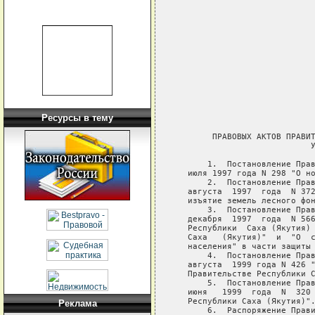
                             
                             
                             
                             
                             
                             
                             
Ресурсы в тему
                             
        ПРАВОВЫХ АКТОВ ПРАВИТ
                            У
       1.  Постановление Прав
   июля 1997 года N 298 "О но
       2.  Постановление Прав
   августа  1997  года  N 372
   изъятие земель лесного фон
       3.  Постановление Прав
   декабря  1997  года  N 566
   Республики  Саха (Якутия) 
   Саха   (Якутия)"  и  "О  с
   населения" в части защиты 
       4.  Постановление Прав
   августа  1999 года N 426 "
   Правительстве Республики С
       5.  Постановление Прав
   июня   1999  года  N  320 
   Республики Саха (Якутия)".
Реклама
       6.  Распоряжение Прави