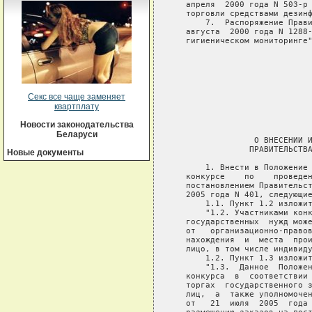
   апреля  2000 года N 503-р 
   торговли средствами дезинф
       7.  Распоряжение Прави
   августа  2000 года N 1288-
   гигиеническом мониторинге"
                             
Секс все чаще заменяет
                             
квартплату
                             
                             
Новости законодательства
Беларуси
                 О ВНЕСЕНИИ И
                ПРАВИТЕЛЬСТВА
Новые документы
       1. Внести в Положение 
   конкурсе    по    проведен
   постановлением Правительст
   2005 года N 401, следующие
       1.1. Пункт 1.2 изложит
       "1.2. Участниками конк
   государственных  нужд може
   от   организационно-правов
   нахождения  и  места  прои
   лицо, в том числе индивиду
       1.2. Пункт 1.3 изложит
       "1.3.  Данное  Положен
   конкурса  в  соответствии 
   торгах  государственного з
   лиц,  а  также уполномочен
   от   21  июля  2005  года 