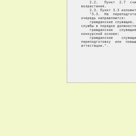
       2.2.   Пункт  2.7  счи
   возрастания.

       2.3. Пункт 3.3 изложит
       "3.3.  На  переподгото
   очередь направляются:

       гражданские служащие, 
   службы в порядке должностн
       гражданские   служащие
   конкурсной основе;

       гражданские    служащи
   переподготовку  или  повыш
   аттестации.".
