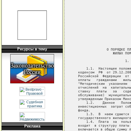
                             
                             
                             
                             
                             
                             
                             
Ресурсы в тему
                 О ПОРЯДКЕ ПЛ
                    ЖИЛЫХ ПОМ
                          1. 
       1.1.  Настоящее положе
   кодексом  РФ  от 29.12.200
   Российской  Федерации  от 
   оплаты   гражданами   жиль
   "Методическим  указаниям  
   отчислений  на  капитальны
   ставку   платы   за   соде
   обслуживание)  муниципальн
   утвержденным Приказом Минс
       1.2.    Данное   Полож
   инвестиционных  затрат соб
   фонда.

       1.3.  В  наем сдаются 
   государственного жилищного
       1.4.  Плата  за  польз
   входит  в структуру платы 
Реклама
   включается в общую сумму п