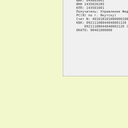
   БИК: 049805001

   ИНН 1435026285

   КПП: 143501001

   Получатель: Управление Фед
   РС(Я) по г. Якутску)

   Счет N: 401018101000000100
   КБК: 09211108044040001120 
       09211108044040002120 (
   ОКАТО: 98401000000

                             
                             