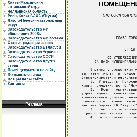
ПОМЕЩЕНИ
Ханты-Мансийский
автономный округ
Челябинская область
(по состоянию
Республика САХА (Якутия)
Ямало-Ненецкий автономный
округ
Законодательство РФ
обновление 2008г.
                   ГЛАВА ГОРО
Законодательство РФ по теме
Старые редакции закона
                             
Законодательство Беларуси
                       от 19 
Законодательство Украины
Законодательство СССР
               ОБ УТВЕРЖДЕНИИ
Законодательство других
         ЗА НАЕМ МУНИЦИПАЛЬНЫ
стран
       В целях упорядочения м
Поиск документа по сайту
   за  наем  жилья  в  бюджет
Полезные ссылки
   функционирования нескольки
Все разделы сайта
       1.  Утвердить  Положен
Контакты
   жилых помещений по ГО "Яку
       2.   Всем   организаци
   управляющими   компаниями,
   коммунальным услугам, неза
   производить  перечисление 
Реклама
   местный бюджет ГО "Якутск"
       3.  Контроль за исполн
   первого заместителя городс
       4. Постановление вступ
                             
                             