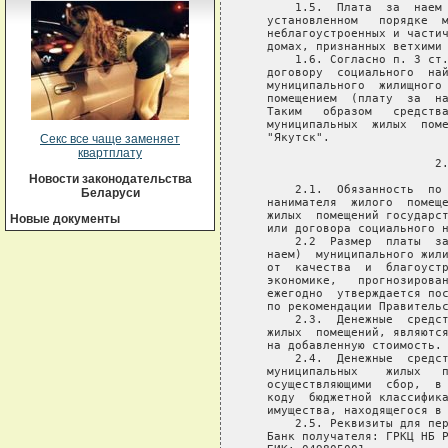
       1.5.  Плата  за  наем 
   установленном   порядке  м
   неблагоустроенных и частич
   домах, признанных ветхими 
       1.6. Согласно п. 3 ст.
   договору  социального  най
   муниципального  жилищного 
   помещением  (плату  за  на
   Таким   образом   средства
   муниципальных  жилых  поме
   "Якутск".

Секс все чаще заменяет
квартплату
                           2.
Новости законодательства
       2.1.  Обязанность  по 
Беларуси
   нанимателя  жилого  помеще
   жилых  помещений государст
Новые документы
   или договора социального н
       2.2  Размер  платы  за
   наем)  муниципального жили
   от  качества  и  благоустр
   экономике,   прогнозирован
   ежегодно  утверждается пос
   по рекомендации Правительс
       2.3.  Денежные  средст
   жилых  помещений, являются
   на добавленную стоимость.

       2.4.  Денежные  средст
   муниципальных    жилых   п
   осуществляющими  сбор,  в 
   коду  бюджетной классифика
   имущества, находящегося в 
       2.5. Реквизиты для пер
   Банк получателя: ГРКЦ НБ Р