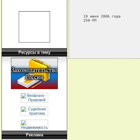
                             
                             
                             
   19 июня 2006 года

   250-РП

Ресурсы в тему
Реклама