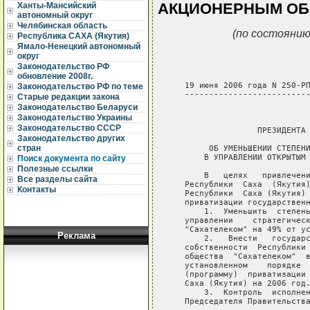
АКЦИОНЕРНЫМ ОБ
Ханты-Мансийский
автономный округ
Челябинская область
(по состоянию
Республика САХА (Якутия)
Ямало-Ненецкий автономный
округ
Законодательство РФ
обновление 2008г.
   19 июня 2006 года N 250-РП
Законодательство РФ по теме
   --------------------------
Старые редакции закона
Законодательство Беларуси
                             
Законодательство Украины
Законодательство СССР
                  ПРЕЗИДЕНТА 
Законодательство других
стран
        ОБ УМЕНЬШЕНИИ СТЕПЕНИ
       В УПРАВЛЕНИИ ОТКРЫТЫМ 
Поиск документа по сайту
Полезные ссылки
       В   целях   привлечени
Все разделы сайта
   Республики  Саха  (Якутия)
Контакты
   Республики  Саха (Якутия) 
   приватизации государственн
       1.  Уменьшить  степень
   управлении    стратегическ
   "Сахателеком" на 49% от ус
Реклама
       2.   Внести   государс
   собственности  Республики 
   общества  "Сахателеком"  в
   установленном    порядке  
   (программу)  приватизации 
   Саха (Якутия) на 2006 год.
       3.  Контроль  исполнен
   Председателя Правительства