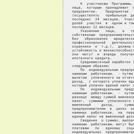
 и жизнеспособность своего предприятия и/или того,  что
   они  могут  и  впредь  получать доход,  достаточный  для  погашения
   ипотечного кредита.
       Среднемесячный заработок (доход) предпринимателя,  определяется
   следующим образом:
       По  индивидуальным предпринимателям, не осуществляющим  выплаты
   наемным  работникам,  - путем деления суммы  вмененного  дохода  за
   вычетом  уплаченного за отчетный период единого налога на вмененный
   доход,  с которого уплачен единый налог, на период (в месяцах),  за
   который уплачен единый налог на вмененный доход.
       По   индивидуальным  предпринимателям,  осуществляющим  выплаты
   наемным  работникам,  -  путем  деления  величины,  соответствующей
   разнице  между суммой вмененного дохода, с которого уплачен  единый
   налог,  суммами  уплаченного за отчетный период единого  налога  на
   вмененный     доход,     суммами,     указанными     индивидуальным
   предпринимателем  в  целях  исчисления  среднемесячного   заработка
   наемных  работников,  на  период (в месяцах),  за  который  уплачен
   единый налог на вмененный доход.
       Сведения  о суммах, выплаченных индивидуальным предпринимателем
   наемным  работникам, могут быть подтверждены "Расчетом по авансовым
   платежам   по   единому   социальному   налогу   для   организаций,
   индивидуальных  предпринимателей, физических лиц,  не  признаваемых
   индивидуальными предпринимателями, производящих выплаты  физическим
   лицам"  с  отметкой  налогового органа, в  котором  отражены  суммы
   дохода, начисленные наемным работникам.
       Для расчета платежеспособности участника Программы, перешедшего
   на  упрощенную  систему,  учитывается  доход  участника  программы,
   указанный  в  Налоговой декларации за отчетный период,  за  вычетом
   уплаченного  единого  налога,  деленный  на  количество  месяцев  в
   отчетном периоде.
       В  иных случаях, доход предпринимателя, используемый для оценки
   кредитоспособности  участника Программы и полученный  в  результате
   анализа  предоставленных  налоговых деклараций  юридического  лица,
   рассчитывается  путем деления годовой суммы на 12. В  случае,  если
   предприниматель  предоставляет форму 3 НДФЛ или иную  установленную
   форму  налоговой  отчетности  для  физических  лиц,  среднемесячный
   доход рассчитывается путем деления годовой суммы на 12.
   
                  Доходы в виде процентов по вкладам
           и в виде постоянных, стабильных страховых выплат
                                   
       Примерный     список    необходимых    основных     документов,
   представляемых лицом, имеющим регулярный доход в виде процентов  по
   вкладам (может быть расширен первичным кредитором):
       - договор о депозитном (срочном) вкладе;
       -  выписка со счета вклада до востребования о движении денежных
   средств за последние 12 месяцев;
       - справка Банка о выплаченных процентах по вкладу;
       - документ, подтверждающий уплату подоходного налога вкладчиком
   в связи с получением процентного дохода (при необходимости).
       Список  необходимых основных документов, представляемых  лицом,
   имеющим  регулярный  доход  в  виде страховых  выпл