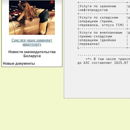
   +-----------------------+-
   ¦Услуги по хранению     ¦р
   ¦нефтепродуктов         ¦ 
   +-----------------------+-
   ¦Услуги по складским    ¦р
   ¦операциям (прием,      ¦ 
   ¦перевалка, отпуск ГСМ) ¦ 
   +-----------------------+-
   ¦Услуги по внеплановым  ¦р
   ¦приемо-складским       ¦ 
   ¦операциям (двойная     ¦ 
Секс все чаще заменяет
   ¦перевалка)             ¦ 
квартплату
   L-----------------------+-
Новости законодательства
   --------------------------
Беларуси
       <*> В том числе трансп
   до АЗС составляют 1025,87 
Новые документы