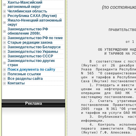
Ханты-Мансийский
(по состоянию
автономный округ
Челябинская область
Республика САХА (Якутия)
Ямало-Ненецкий автономный
округ
Законодательство РФ
                ПРАВИТЕЛЬСТВО
обновление 2008г.
                             
Законодательство РФ по теме
                        от 1 
Старые редакции закона
Законодательство Беларуси
           ОБ УТВЕРЖДЕНИИ НАД
Законодательство Украины
              И ТАРИФОВ НА УС
Законодательство СССР
Законодательство других
       В  соответствии с пост
стран
   (Якутия)  от  26  декабря 
   Указа  Президента Республи
Поиск документа по сайту
   N  565  "О совершенствован
Полезные ссылки
   цен  и тарифов в Республик
Все разделы сайта
   Саха (Якутия) постановляет
Контакты
       1. Утвердить и ввести 
   ценам  на  нефтепродукты и
   операциям  для  ОАО  НК  "
   настоящему постановлению.

       2.  Считать  утративши
Реклама
   постановлению  Правительст
   2005  года  N 361 "Об утве
   и тарифов на услуги ОАО НК
       3.  Опубликовать  наст
   информации.

       4.  Контроль  исполнен
   первого  заместителя  Пред
   (Якутия) Г.Ф. Алексеева.
