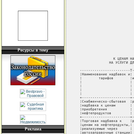
                             
                             
                             
                             
                             
                             
                             
Ресурсы в тему
                             
                   К ЦЕНАМ НА
                 НА УСЛУГИ ДЛ
   ------------------------T-
   ¦Наименование надбавок и¦ 
   ¦        тарифов        ¦и
   ¦                       ¦ 
   ¦                       ¦ 
   ¦                       ¦ 
   ¦                       ¦ 
   +-----------------------+-
   ¦Снабженческо-сбытовая  ¦р
   ¦надбавка к ценам       ¦ 
   ¦приобретения           ¦ 
   ¦нефтепродуктов         ¦ 
   +-----------------------+-
   ¦Торговая надбавка к    ¦р
   ¦ценам на нефтепродукты,¦ 
   ¦реализуемые через      ¦ 
Реклама
   ¦автозаправочные станции¦ 