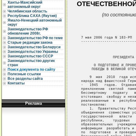
ОТЕЧЕСТВЕННОЙ 
Ханты-Мансийский
автономный округ
Челябинская область
(по состоянию
Республика САХА (Якутия)
Ямало-Ненецкий автономный
округ
Законодательство РФ
обновление 2008г.
   7 мая 2006 года N 183-РП

Законодательство РФ по теме
   --------------------------
Старые редакции закона
Законодательство Беларуси
                             
Законодательство Украины
Законодательство СССР
                  ПРЕЗИДЕНТА 
Законодательство других
стран
         О ПОДГОТОВКЕ И ПРОВЕ
        ПОБЕДЫ В ВЕЛИКОЙ ОТЕЧ
Поиск документа по сайту
Полезные ссылки
       9  мая  2010  года исп
Все разделы сайта
   народа над фашистской Герм
Контакты
   -   1945   годов.  Отдавая
   преклонению  светлой  памя
   бессмертному   подвигу   в
   отстоявших  свободу и неза
   реализованные  в  республи
Реклама
   постановляю:

       1.  Правительству Респ
   объединения  совместных ус
   государственной   власти  
   республики,    трудовых   
   образовательных  учреждени
   информации  разработать и 
   по  подготовке  и проведен