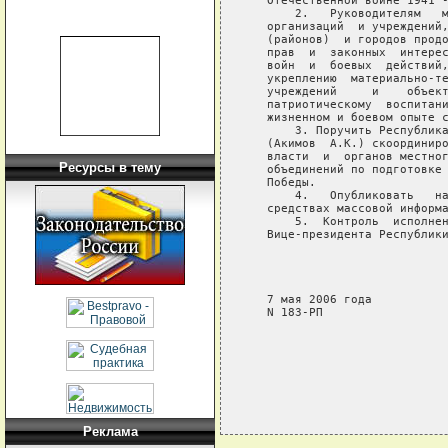
   Отечественной войне 1941 -
       2.   Руководителям   м
   организаций  и учреждений,
   (районов)  и городов продо
   прав  и  законных  интерес
   войн  и  боевых  действий,
   укреплению  материально-те
   учреждений     и    объект
   патриотическому  воспитани
   жизненном и боевом опыте с
       3. Поручить Республика
   (Акимов  А.К.) скоординиро
   власти  и  органов местног
Ресурсы в тему
   объединений по подготовке 
   Победы.

       4.   Опубликовать   на
   средствах массовой информа
       5.  Контроль  исполнен
   Вице-президента Республики
                             
                             
                             
   7 мая 2006 года

   N 183-РП

Реклама