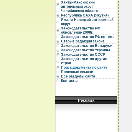
Ханты-Мансийский
  
автономный округ
Челябинская область
  
Республика САХА (Якутия)
  
Ямало-Ненецкий автономный
округ
  
  
Законодательство РФ
обновление 2008г.
  
Законодательство РФ по теме
  
Старые редакции закона
  
Законодательство Беларуси
  
Законодательство Украины
  
Законодательство СССР
  
  
Законодательство других
  
стран
  
Поиск документа по сайту
  
Полезные ссылки
  
Все разделы сайта
  
Контакты
  
  
  
  
  
Реклама
  
  
  
  
  
  
  
  
  