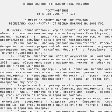
              ПРАВИТЕЛЬСТВО РЕСПУБЛИКИ САХА (ЯКУТИЯ)

                           ПОСТАНОВЛЕНИЕ

                      от 5 мая 2006 г. N 173

               О МЕРАХ ПО ЗАЩИТЕ НАСЕЛЕННЫХ ПУНКТОВ

      РЕСПУБЛИКИ САХА (ЯКУТИЯ) ОТ ЛЕСНЫХ ПОЖАРОВ НА 2006 ГОД

     В  целях  дополнительных  мер по защите  населенных  пунктов
 объектов, расположенных на территории Республики Саха (Якутия), 
 лесных   пожаров   в  период  наступления  пожароопасного   пери
 Правительство Республики Саха (Якутия) постановляет:

     1.  Рекомендовать  Главному управлению Министерства  Российс
 Федерации  по делам гражданской обороны, чрезвычайным  ситуациям
 ликвидации  последствий  стихийных  бедствий  по  Республике   С
 (Якутия) (Сухоборов В.Л.):

     1.1.  Создать  оперативный  штаб по осуществлению  контроля 
 выполнением  организационных мероприятий к  пожароопасному  пери
 2006  года,  обеспечению защиты населенных пунктов  и  объектов 
 лесных и торфяных пожаров.

     1.2.  Организовать  проверки  уровня  пожарной  безопасности
 соответствия планировки и застройки населенных пунктов и  объект
 расположенных  в  непосредственной  близости  от  лесных  массив
 требованиям   пожарной  безопасности,  а  также  их  готовности 
 пожароопасному сезону.

     1.3.  Разработать (откорректировать) оперативные планы  туше
 пожаров в населенных пунктах и на объектах, расположенных в  лес
 массивах,  планы  привлечения сил и средств для  защиты  населен
 пунктов, объектов от лесных и торфяных пожаров.

     1.4. Привести в готовность резервную пожарную технику, пожар
 техническое   вооружение  и  средства  связи.  Определить   сост
 резервных  расчетов, провести с ними занятия по  тактике  борьбы
 лесными и торфяными пожарами.

     1.5.  Совместно  с  территориальными органами  Росприроднадз