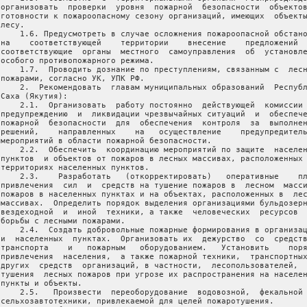
 организовать  проверки  уровня  пожарной  безопасности  объектов
 готовности к пожароопасному сезону организаций, имеющих  объекты
лесу.

     1.6. Предусмотреть в случае осложнения пожароопасной обстано
 на    соответствующей    территории    внесение    предложений  
 соответствующие  органы  местного  самоуправления  об  установле
 особого противопожарного режима.

     1.7.  Проводить дознание по преступлениям, связанным с  лесн
 пожарами, согласно УК, УПК РФ.

     2.  Рекомендовать  главам муниципальных образований  Республ
Саха (Якутия):

     2.1.  Организовать  работу постоянно  действующей  комиссии 
 предупреждению  и  ликвидации чрезвычайных ситуаций  и  обеспече
 пожарной  безопасности  для  обеспечения  контроля  за  выполнен
 решений,    направленных    на   осуществление    предупредитель
 мероприятий в области пожарной безопасности.

     2.2.  Обеспечить  координацию мероприятий по защите  населен
 пунктов  и объектов от пожаров в лесных массивах, расположенных 
 территориях населенных пунктов.

     2.3.    Разработать   (откорректировать)   оперативные    пл
 привлечения  сил  и  средств на тушение пожаров в  лесном  масси
 пожаров в населенных пунктах и на объектах, расположенных в  лес
 массивах.  Определить порядок выделения организациями бульдозерн
 вездеходной  и  иной  техники, а также  человеческих  ресурсов  
 борьбы с лесными пожарами.

     2.4.  Создать добровольные пожарные формирования в организац
 и  населенных  пунктах.  Организовать их  дежурство  со  средств
 транспорта    и   пожарным   оборудованием.   Установить    поря
 привлечения  населения,  а также пожарной техники,  транспортных
 других  средств  организаций, в частности,  лесопользователей,  
 тушения  лесных пожаров при угрозе их распространения на населен
пункты и объекты.

     2.5.   Произвести  переоборудование  водовозной,  фекальной 
 сельхозавтотехники, привлекаемой для целей пожаротушения.
