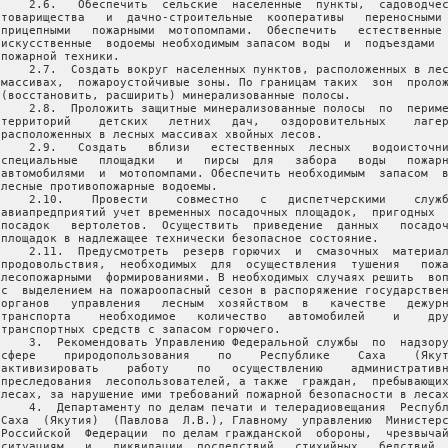
     2.6.   Обеспечить  сельские  населенные  пункты,  садоводчес
 товарищества   и  дачно-строительные  кооперативы   переносными 
 прицепными   пожарными  мотопомпами.  Обеспечить   естественные 
 искусственные  водоемы необходимым запасом воды  и  подъездами  
пожарной техники.

     2.7.  Создать вокруг населенных пунктов, расположенных в лес
 массивах,  пожароустойчивые зоны. По границам таких  зон  пролож
 (восстановить, расширить) минерализованные полосы.

     2.8.  Проложить защитные минерализованные полосы  по  периме
 территорий    детских   летних   дач,   оздоровительных    лагер
 расположенных в лесных массивах хвойных лесов.

     2.9.   Создать   вблизи   естественных  лесных   водоисточни
 специальные   площадки   и   пирсы  для   забора   воды   пожарн
 автомобилями  и  мотопомпами. Обеспечить необходимым  запасом  в
 лесные противопожарные водоемы.

     2.10.    Провести    совместно   с   диспетчерскими    служб
 авиапредприятий учет временных посадочных площадок,  пригодных  
 посадок   вертолетов.  Осуществить  приведение  данных   посадоч
 площадок в надлежащее технически безопасное состояние.

     2.11.  Предусмотреть  резерв горючих  и  смазочных  материал
 продовольствия,  необходимых  для  осуществления  тушения   пожа
 лесопожарными  формированиями. В необходимых случаях решить  воп
 с  выделением на пожароопасный сезон в распоряжение государствен
 органов   управления   лесным  хозяйством  в   качестве   дежурн
 транспорта    необходимое   количество   автомобилей    и    дру
 транспортных средств с запасом горючего.

     3.  Рекомендовать Управлению Федеральной службы  по  надзору
 сфере    природопользования    по    Республике    Саха    (Якут
 активизировать    работу    по   осуществлению    административн
 преследования  лесопользователей, а также  граждан,  пребывающих
 лесах, за нарушение ими требований пожарной безопасности в лесах
     4.  Департаменту по делам печати и телерадиовещания  Республ
 Саха  (Якутия)  (Павлова  Л.В.), Главному  управлению  Министерс
 Российской  Федерации  по делам гражданской  обороны,  чрезвычай
 ситуациям   и   ликвидации  последствий   стихийных   бедствий  