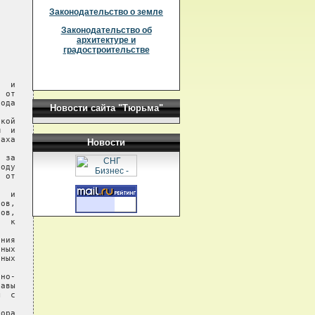
Законодательство о земле
Законодательство об
архитектуре и
градостроительстве
  и

 от

ода

Новости сайта "Тюрьма"
кой

  и

аха

Новости
 за

оду

 от

  и

ов,

ов,

  к

ния

ных

ных

но-

авы

  с

ора
