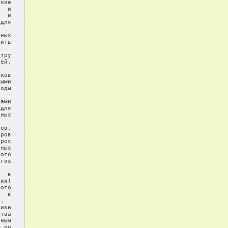
кие

  и

  и

для

ных

ить

тру

ей,

ков

ыми

оды

ами

для

ных

ов,

ров

рос

ных

ого

гих

  в

ия)

ого

  в

.

ики

тва

ным

 по
