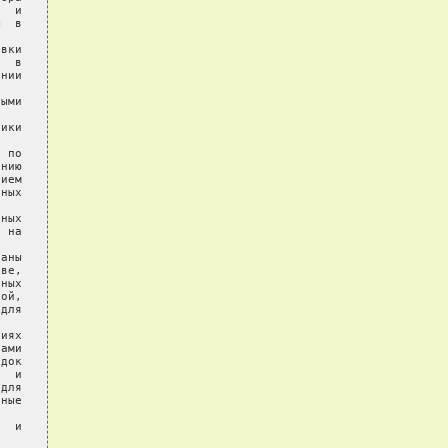
  и

  в

вки

  в

нии

ыми

ики

 по

нию

ием

ных

ных

 на

аны

ве,

ных

ой,

для

иях

ами

док

  и

для

ные

  и
