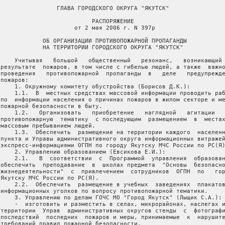
                 ГЛАВА ГОРОДСКОГО ОКРУГА "ЯКУТСК"

                           РАСПОРЯЖЕНИЕ

                      от 2 мая 2006 г. N 397р

             ОБ ОРГАНИЗАЦИИ ПРОТИВОПОЖАРНОЙ ПРОПАГАНДЫ

             НА ТЕРРИТОРИИ ГОРОДСКОГО ОКРУГА "ЯКУТСК"

     Учитывая   большой   общественный   резонанс,   возникающий 
 результате  пожаров, в том числе с гибелью людей, а также  важно
 проведения   противопожарной  пропаганды  в   деле   предупрежде
пожаров:

     1. Окружному комитету обустройства (Борисов Д.К.):

     1.1.  В  местных средствах массовой информации проводить раб
 по  информации населения о причинах пожаров в жилом секторе и ме
 пожарной безопасности в быту.

     1.2.   Организовать   приобретение   наглядной   агитации   
 противопожарную  тематику  с последующим  размещением  в  местах
 массовым пребыванием людей.

     1.3.  Обеспечить  размещение на территории каждого  населенн
 пункта и Управы административного округа информационных витражей
 экспресс-информациями ОГПН по городу Якутску МЧС России по РС(Я)
     2. Управлению образованием (Евсикова Е.И.):

     2.1.   В  соответствии  с  Программой  управления  образован
 обеспечить  преподавание  в  школах предмета  "Основы  безопасно
 жизнедеятельности"  с  привлечением  сотрудников  ОГПН  по   гор
 Якутску МЧС России по РС(Я).

     2.2.  Обеспечить  размещение в учебных  заведениях  плакатов
 информационных уголков по вопросу противопожарной тематики.

     3. Управлению по делам ГОЧС МО "Город Якутск" (Лыщик С.А.):

     -  изготовить и разместить в селах, микрорайонах, наслегах и
 территории  Управ  административных округов стенды  с  фотографи
 последствий  последних  пожаров и меры, принимаемые  к  нарушите
 требований правил пожарной безопасности.
