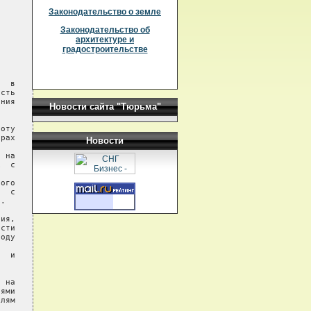
Законодательство о земле
Законодательство об
архитектуре и
градостроительстве
  в

сть

ния

Новости сайта "Тюрьма"
оту

рах

Новости
 на

  с

ого

  с

.

ия,

сти

оду

  и

 на

ями

лям
