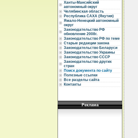
Ханты-Мансийский
  
автономный округ
Челябинская область
  
Республика САХА (Якутия)
  
Ямало-Ненецкий автономный
округ
  
  
Законодательство РФ
обновление 2008г.
  
Законодательство РФ по теме
  
Старые редакции закона
  
Законодательство Беларуси
   
Законодательство Украины
  
Законодательство СССР
  
  
Законодательство других
  
стран
  
Поиск документа по сайту
  
Полезные ссылки
  
Все разделы сайта
  
Контакты
  
  
  
  
  
Реклама
  
  
  
  
  
  
  
  
  