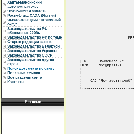
Ханты-Мансийский
автономный округ
Челябинская область
                             
Республика САХА (Якутия)
                             
Ямало-Ненецкий автономный
                             
округ
                             
Законодательство РФ
                             
обновление 2008г.
Законодательство РФ по теме
                          РЕЕ
Старые редакции закона
                             
Законодательство Беларуси
                             
Законодательство Украины
Законодательство СССР
   ----T--------------------T
Законодательство других
   ¦ N ¦    Наименование    ¦
стран
   ¦п/п¦    предприятия     ¦
Поиск документа по сайту
   ¦   ¦                    ¦
   ¦   ¦                    ¦
Полезные ссылки
   +---+--------------------+
Все разделы сайта
   ¦   ¦ОАО "Якутзооветснаб"¦
Контакты
   ¦   ¦                    ¦
   L---+--------------------+
                             
                             
Реклама
                             
                             