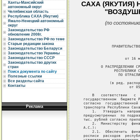
САХА (ЯКУТИЯ) 
Ханты-Мансийский
автономный округ
"ВОЗДУШ
Челябинская область
Республика САХА (Якутия)
Ямало-Ненецкий автономный
(по состоянию
округ
Законодательство РФ
обновление 2008г.
Законодательство РФ по теме
Старые редакции закона
                ПРАВИТЕЛЬСТВО
Законодательство Беларуси
Законодательство Украины
                             
Законодательство СССР
                      от 16 м
Законодательство других
           О РАСПРЕДЕЛЕНИИ СР
стран
                 РЕСПУБЛИКИ С
Поиск документа по сайту
                   ПО ОТРАСЛИ
Полезные ссылки
Все разделы сайта
               (в ред. распор
Контакты
                        от 05
       В   соответствии   с  
   государственном  бюджете Р
   согласно  государственной 
Реклама
   транспорта Республики Саха
       1.   Утвердить  направ
   предусмотренных  по подраз
   тыс. рублей согласно прило
       2.  Министерству  фина
   А.С.):

       2.1.  Обеспечить  фина
   росписи  расходов  республ
   утвержденным направлениям 