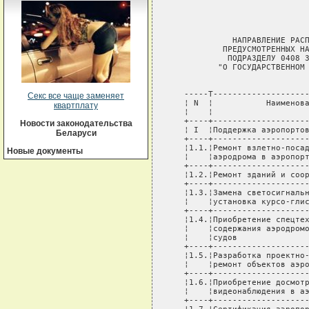
                             
                             
                             
             НАПРАВЛЕНИЕ РАСП
           ПРЕДУСМОТРЕННЫХ НА
            ПОДРАЗДЕЛУ 0408 З
          "О ГОСУДАРСТВЕННОМ 
                             
   -----T--------------------
Секс все чаще заменяет
   ¦ N  ¦           Наименова
квартплату
   ¦    ¦                    
   +----+--------------------
Новости законодательства
   ¦ I  ¦Поддержка аэропортов
Беларуси
   +----+--------------------
   ¦1.1.¦Ремонт взлетно-посад
Новые документы
   ¦    ¦аэродрома в аэропорт
   +----+--------------------
   ¦1.2.¦Ремонт зданий и соор
   +----+--------------------
   ¦1.3.¦Замена светосигнальн
   ¦    ¦установка курсо-глис
   +----+--------------------
   ¦1.4.¦Приобретение спецтех
   ¦    ¦содержания аэродромо
   ¦    ¦судов               
   +----+--------------------
   ¦1.5.¦Разработка проектно-
   ¦    ¦ремонт объектов аэро
   +----+--------------------
   ¦1.6.¦Приобретение досмотр
   ¦    ¦видеонаблюдения в аэ
   +----+--------------------