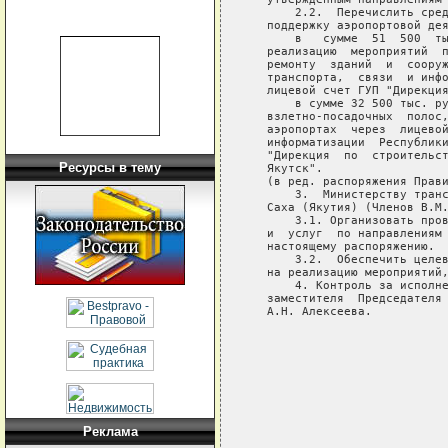
       2.2.  Перечислить сред
   поддержку аэропортовой дея
       в   сумме  51  500  ты
   реализацию  мероприятий  п
   ремонту  зданий  и  сооруж
   транспорта,  связи  и инфо
   лицевой счет ГУП "Дирекция
       в сумме 32 500 тыс. ру
   взлетно-посадочных  полос,
   аэропортах  через  лицевой
   информатизации  Республики
   "Дирекция  по  строительст
Ресурсы в тему
   Якутск".

   (в ред. распоряжения Прави
       3.  Министерству транс
   Саха (Якутия) (Членов В.М.
       3.1. Организовать пров
   и  услуг  по направлениям 
   настоящему распоряжению.

       3.2.  Обеспечить целев
   на реализацию мероприятий,
       4. Контроль за исполне
   заместителя  Председателя 
   А.Н. Алексеева.

                             
                             
                             
Реклама
                             