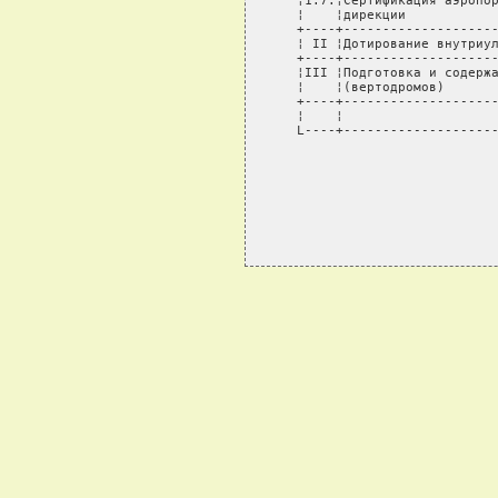
   ¦1.7.¦Сертификация аэропор
   ¦    ¦дирекции            
   +----+--------------------
   ¦ II ¦Дотирование внутриул
   +----+--------------------
   ¦III ¦Подготовка и содержа
   ¦    ¦(вертодромов)       
   +----+--------------------
   ¦    ¦                    
   L----+--------------------