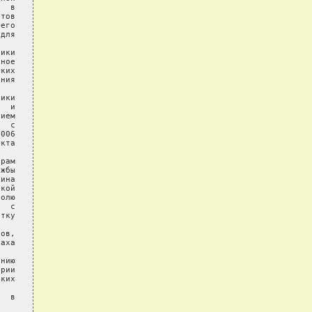
  в

тов

его

для

ики

ное

ких

ния

ики

  и

ием

  с

006

кта

рам

жбы

ина

кой

олю

  с

тку

ов,

аха

нию

рии

ких

  в
