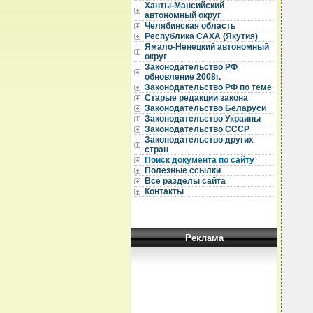
Ханты-Мансийский
  
автономный округ
  
Челябинская область
Республика САХА (Якутия)
  
Ямало-Ненецкий автономный
округ
  
Законодательство РФ
  
обновление 2008г.
  
Законодательство РФ по теме
Старые редакции закона
  
Законодательство Беларуси
  
Законодательство Украины
  
Законодательство СССР
  
  
Законодательство других
  
стран
  
Поиск документа по сайту
  
Полезные ссылки
  
Все разделы сайта
  
Контакты
  
  
  
  
  
Реклама
  
  
  
  
  
  
  
  
  