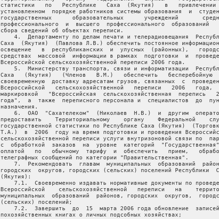
 статистики   по   Республике   Саха  (Якутия)   в   привлечении 
 установленном  порядке работников системы образования  и  студен
 государственных      образовательных      учреждений       средн
 профессионального  и  высшего  профессионального  образований   
 сбора сведений об объектах переписи.

     4.  Департаменту по делам печати и телерадиовещания  Республ
 Саха  (Якутия)  (Павлова Л.В.) обеспечить постоянное информацион
 освещение   в  республиканских  и  улусных  (районных),   городс
 средствах  массовой  информации в рамках  подготовки  и  проведе
 Всероссийской сельскохозяйственной переписи 2006 года.

     5.  Министерству транспорта, связи и информатизации  Республ
 Саха   (Якутия)   (Членов   В.М.)   обеспечить   бесперебойную  
 своевременную  доставку адресатам грузов, связанных  с  проведен
 Всероссийской   сельскохозяйственной   переписи   2006   года,  
 маркировкой   "Всероссийская  сельскохозяйственная  перепись   2
 года",  а  также  переписного персонала и  специалистов  до  пун
назначения.

     6.  ОАО  "Сахателеком"  (Николаев  Н.В.)  и  другим  операто
 предоставить    Территориальному    органу    Федеральной    слу
 государственной статистики по Республике Саха (Якутия)  (Торговк
 Т.А.)  в  2006  году на время подготовки и проведения Всероссийс
 сельскохозяйственной переписи услуги внутризоновой связи по  пар
 с  обработкой  заказов  на  уровне  категорий  "Государственная"
 оплатой   по   обычному  тарифу  и  обеспечить   прием,   обрабо
 телеграфных сообщений по категории "Правительственная".

     7.  Рекомендовать  главам  муниципальных  образований  район
 городских  округов, городских (сельских) поселений Республики  С
(Якутия):

     7.1.  Своевременно издавать нормативные документы по проведе
 Всероссийской    сельскохозяйственной   переписи   на    террито
 муниципальных  образований  районов, городских  округов,  городс
 (сельских) поселений;

     7.2.  Завершить  до  15  марта 2006 года обновление  записей
 похозяйственных книгах о личных подсобных хозяйствах;
