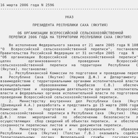
 16 марта 2006 года N 2596

 ----------------------------------------------------------------
                               УКАЗ

                ПРЕЗИДЕНТА РЕСПУБЛИКИ САХА (ЯКУТИЯ)

         ОБ ОРГАНИЗАЦИИ ВСЕРОССИЙСКОЙ СЕЛЬСКОХОЗЯЙСТВЕННОЙ

     ПЕРЕПИСИ 2006 ГОДА НА ТЕРРИТОРИИ РЕСПУБЛИКИ САХА (ЯКУТИЯ)

     Во исполнение Федерального закона от 21 июля 2005 года N 108
 "О   Всероссийской  сельскохозяйственной  переписи",  постановле
 Правительства Российской Федерации от 31 октября 2005  года  N  
 "Об  организации  Всероссийской  сельскохозяйственной  переписи"
 целях        организованного        проведения        Всероссийс
 сельскохозяйственной   переписи  на  территории   Республики   С
 (Якутия), постановляю:

     1. Республиканской Комиссии по подготовке и проведению переп
 в   Республике  Саха  (Якутия)  (Наумов  Д.Ф.)  и  Департаменту 
 взаимодействию с территориальными органами исполнительной власти
 муниципальными    образованиями    (Кырбасов    С.В.)    обеспеч
 взаимодействие  и  координацию деятельности органов  исполнитель
 власти и федеральных органов исполнительной власти по подготовке
 проведению Всероссийской сельскохозяйственной переписи.

     2.   Министерству  внутренних  дел  Республики  Саха   (Якут
 (Дзивицкий А.А.) разработать и представить до 15 марта 2006 года
 Комиссию     по     подготовке    и    проведению     Всероссийс
 сельскохозяйственной  переписи в Республике Саха  (Якутия)  (Нау
 Д.Ф.)   план   мероприятий   по   обеспечению   безопасности   л
 осуществляющих  сбор сведений об объектах переписи,  и  обеспече
 сохранности переписных листов и иных документов переписи.

     3.   Министерству   науки   и   профессионального   образова
 Республики   Саха  (Якутия)  (Толстых  Г.В.)  оказывать  содейст
 Территориальному   органу   Федеральной   службы    государствен