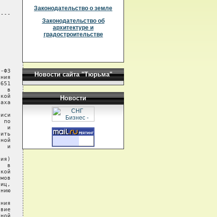
Законодательство о земле
---

Законодательство об
архитектуре и
градостроительстве
-ФЗ

Новости сайта "Тюрьма"
ния

651

  в

кой

Новости
аха

иси

 по

  и

ить

ной

  и

ия)

  в

кой

мов

иц,

нию

ния

вие

ной
