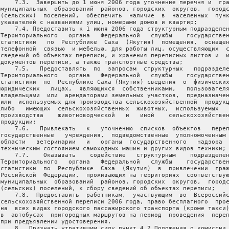
     7.3.  Завершить до 1 июня 2006 года уточнение перечня и  гра
 муниципальных  образований  районов, городских  округов,  городс
 (сельских)  поселений,  обеспечить  наличие  в  населенных  пунк
 указателей с названиями улиц, номерами домов и квартир;

     7.4. Предоставить к 1 июня 2006 года структурным подразделен
 Территориального   органа   Федеральной   службы    государствен
 статистики   по  Республике  Саха  (Якутия)  помещения,  оснащен
 телефонной  связью  и мебелью, для работы лиц, осуществляющих  с
 сведений об объектах переписи, и хранения переписных листов и  и
 документов переписи, а также транспортные средства;

     7.5.   Предоставлять  по  запросам  структурных   подразделе
 Территориального   органа   Федеральной   службы    государствен
 статистики  по  Республике Саха (Якутия) сведения  о  физических
 юридических   лицах,  являющихся  собственниками,   пользователя
 владельцами  или  арендаторами земельных участков,  предназначен
 или  используемых для производства сельскохозяйственной  продукц
 либо   имеющих  сельскохозяйственных  животных,  используемых   
 производства    животноводческой   и   иной    сельскохозяйствен
продукции;

     7.6.   Привлекать   к   уточнению  списков  объектов   переп
 государственные   учреждения,  подведомственные  уполномоченным 
 области   ветеринарии   и   органы  государственного   надзора  
 техническим состоянием самоходных машин и других видов техники;

     7.7.    Оказывать    содействие   структурным    подразделен
 Территориального   органа   Федеральной   службы    государствен
 статистики  по  Республике  Саха  (Якутия)  в  привлечении  граж
 Российской  Федерации,  проживающих на территориях  соответствую
 муниципальных  образований  районов, городских  округов,  городс
 (сельских) поселений, к сбору сведений об объектах переписи;

     7.8.  Предоставить  работникам,  участвующим  во  Всероссийс
 сельскохозяйственной переписи 2006 года, право бесплатного  прое
 на  всех видах городского пассажирского транспорта (кроме такси)
 в  автобусах  пригородных маршрутов на период  проведения  переп
 при предъявлении удостоверения.

     8.  Признать утратившим силу пункт 4.2 Положения о комиссии 