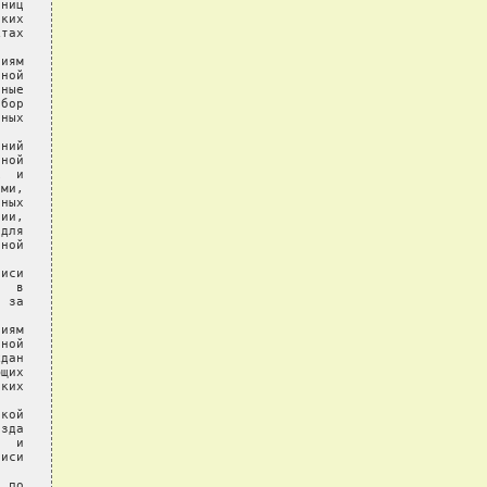
ниц

ких

тах

иям

ной

ные

бор

ных

ний

ной

  и

ми,

ных

ии,

для

ной

иси

  в

 за

иям

ной

дан

щих

ких

кой

зда

  и

иси

 по
