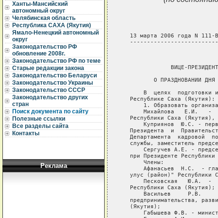
Ханты-Мансийский
автономный округ
Челябинская область
Республика САХА (Якутия)
Ямало-Ненецкий автономный
   13 марта 2006 года N 111-В
округ
   --------------------------
Законодательство РФ
обновление 2008г.
                             
Законодательство РФ по теме
               ВИЦЕ-ПРЕЗИДЕНТ
Старые редакции закона
Законодательство Беларуси
          О ПРАЗДНОВАНИИ ДНЯ 
Законодательство Украины
Законодательство СССР
       В  целях  подготовки и
Законодательство других
   Республике Саха (Якутия):

стран
       1. Образовать организа
Поиск документа по сайту
       Михайлова   Е.И.   -  
   Республики Саха (Якутия), 
Полезные ссылки
       Куприянов  Ю.С. - перв
Все разделы сайта
   Президента  и  Правительст
Контакты
   Департамента  кадровой  по
   службы, заместитель предсе
       Сергучев А.Е. - предсе
   при Президенте Республики 
       Члены:

Реклама
       Афанасьев  Н.С.  - гла
   улус (район)" Республики С
       Песковская   Ю.А.  -  
   Республики Саха (Якутия);

       Васильев     Р.В.     
   предпринимательства, разви
   (Якутия);

       Габышева Ф.В. - минист