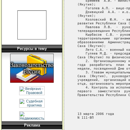
       Еремеев  А.И. - минист
   (Якутия);

       Гоголев А.П. - вице-пр
       Дзивицкий  А.А. - и.о.
   (Якутия);

       Козловский  Ю.Н.  - за
   развития Республики Саха (
       Павлова  Л.В.  -  руко
   телерадиовещания Республик
       Кырбасов  С.В. - руков
   территориальными  органами
   образованиями  Администрац
   Саха (Якутия);

Ресурсы в тему
       Лето С.А. - военный ко
       Гуляев М.Д. - председа
   Саха (Якутия) по физическо
       2.  Организационному к
   года  разработать  план  м
   недели, посвященной Дню от
       3. Главам муниципальны
   Саха  (Якутия),  руководит
   учреждений,  организаций о
   отца, организовать меропри
       4. Контроль за исполне
   первого   заместителя  рук
   Правительства Республики С
                             
                             
                             
   13 марта 2006 года

   N 111-ВП

Реклама