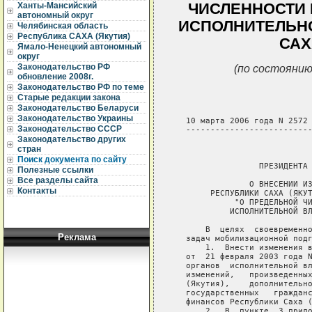
ЧИСЛЕННОСТИ 
Ханты-Мансийский
автономный округ
ИСПОЛНИТЕЛЬНО
Челябинская область
Республика САХА (Якутия)
САХ
Ямало-Ненецкий автономный
округ
(по состоянию
Законодательство РФ
обновление 2008г.
Законодательство РФ по теме
Старые редакции закона
Законодательство Беларуси
Законодательство Украины
   10 марта 2006 года N 2572

Законодательство СССР
   --------------------------
Законодательство других
                             
стран
Поиск документа по сайту
                  ПРЕЗИДЕНТА 
Полезные ссылки
Все разделы сайта
                О ВНЕСЕНИИ ИЗ
Контакты
        РЕСПУБЛИКИ САХА (ЯКУТ
             "О ПРЕДЕЛЬНОЙ ЧИ
            ИСПОЛНИТЕЛЬНОЙ ВЛ
       В  целях  своевременно
Реклама
   задач мобилизационной подг
       1.  Внести изменения в
   от  21 февраля 2003 года N
   органов  исполнительной вл
   изменений,   произведенных
   (Якутия),    дополнительно
   государственных   гражданс
   финансов Республики Саха (
       2.  В  пункте  3 прило