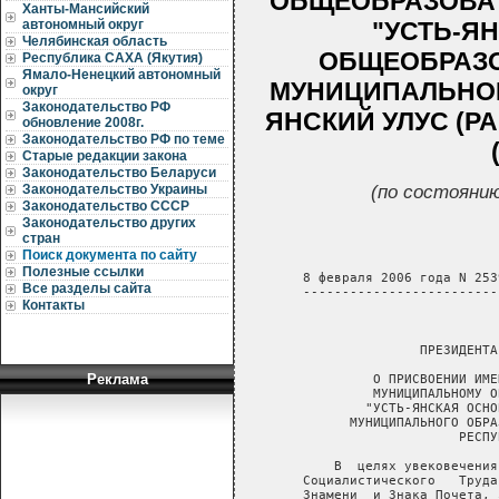
ОБЩЕОБРАЗОВА
Ханты-Мансийский
"УСТЬ-Я
автономный округ
Челябинская область
ОБЩЕОБРАЗО
Республика САХА (Якутия)
Ямало-Ненецкий автономный
МУНИЦИПАЛЬНОГ
округ
Законодательство РФ
ЯНСКИЙ УЛУС (Р
обновление 2008г.
Законодательство РФ по теме
Старые редакции закона
Законодательство Беларуси
(по состоянию
Законодательство Украины
Законодательство СССР
Законодательство других
стран
Поиск документа по сайту
Полезные ссылки
   8 февраля 2006 года N 2539
Все разделы сайта
   -------------------------
Контакты
                            
                  ПРЕЗИДЕНТА
Реклама
            О ПРИСВОЕНИИ ИМЕ
            МУНИЦИПАЛЬНОМУ О
           "УСТЬ-ЯНСКАЯ ОСНО
         МУНИЦИПАЛЬНОГО ОБРА
                       РЕСПУ
       В  целях увековечения
   Социалистического   Труда
   Знамени  и Знака Почета, 