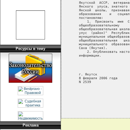
   Якутской  АССР,  ветерана
   Янского  улуса, знатного 
   Янской  школы,  признавая
   образования    и   социал
   постановляю:

       1.  Присвоить  имя  С
   общеобразовательному     
   общеобразовательная школа
   улус  (район)"  Республик
   муниципальное общеобразов
   общеобразовательная   шко
   муниципального  образован
   Саха (Якутия).

Ресурсы в тему
       2. Опубликовать насто
   информации.

                            
                            
                            
   г. Якутск

   8 февраля 2006 года

   N 2539

Реклама