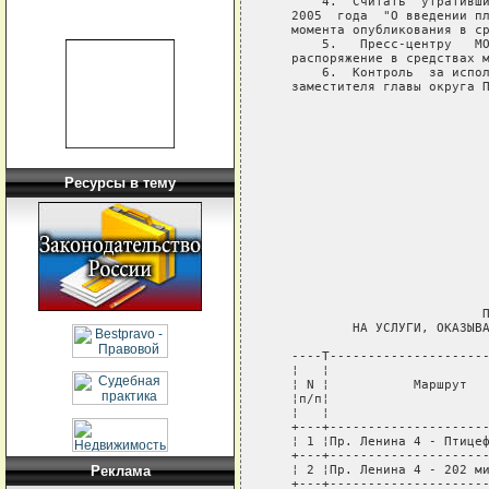
       4.  Считать  утративши
   2005  года  "О введении пл
   момента опубликования в ср
       5.   Пресс-центру   МО
   распоряжение в средствах м
       6.  Контроль  за испол
   заместителя главы округа П
                             
                             
                             
                             
Ресурсы в тему
                             
                             
                             
                            П
           НА УСЛУГИ, ОКАЗЫВА
   ----T---------------------
   ¦   ¦                     
   ¦ N ¦           Маршрут   
   ¦п/п¦                     
   ¦   ¦                     
   +---+---------------------
   ¦ 1 ¦Пр. Ленина 4 - Птицеф
   +---+---------------------
   ¦ 2 ¦Пр. Ленина 4 - 202 ми
Реклама
   +---+---------------------