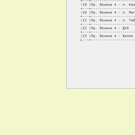
   +---+---------------------
   ¦19 ¦Пр. Ленина 4 - п. Кан
   +---+---------------------
   ¦20 ¦Пр. Ленина 4 - п. Маг
   +---+---------------------
   ¦21 ¦Пр. Ленина 4 - п. Таб
   +---+---------------------
   ¦22 ¦Пр. Ленина 4 - ДСК   
   +---+---------------------
   ¦23 ¦Пр. Ленина 4 - Белое 
   L---+---------------------
                             
                             