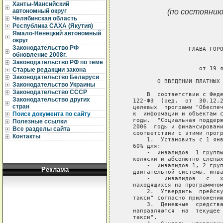
Ханты-Мансийский
(по состоянию
автономный округ
Челябинская область
Республика САХА (Якутия)
Ямало-Ненецкий автономный
округ
Законодательство РФ
                   ГЛАВА ГОРО
обновление 2008г.
                             
Законодательство РФ по теме
                      от 19 я
Старые редакции закона
Законодательство Беларуси
          О ВВЕДЕНИИ ПЛАТНЫХ 
Законодательство Украины
Законодательство СССР
       В  соответствии с Феде
Законодательство других
   122-ФЗ  (ред.  от  30.12.2
стран
   целевых  программ "Обеспеч
   к  информации и объектам с
Поиск документа по сайту
   годы,  "Социальная поддерж
Полезные ссылки
   2006  годы и финансировани
Все разделы сайта
   соответствии с этими прогр
Контакты
       1.  Установить с 1 янв
   60% для:

       -  инвалидов  1 группы
   коляски и абсолютно слепых
       -  инвалидов 1, 2 груп
Реклама
   двигательной системы, инва
       -    инвалидов   с   х
   находящихся на программном
       2.  Утвердить  прейску
   такси" согласно приложению
       3.  Денежные  средства
   направляются  на  текущее 
   такси".
