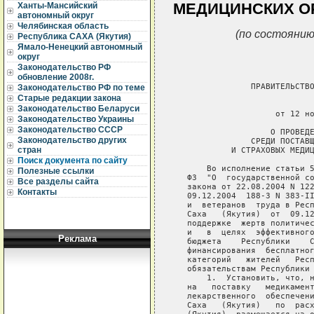
МЕДИЦИНСКИХ ОР
Ханты-Мансийский
автономный округ
Челябинская область
(по состоянию
Республика САХА (Якутия)
Ямало-Ненецкий автономный
округ
Законодательство РФ
обновление 2008г.
                ПРАВИТЕЛЬСТВО
Законодательство РФ по теме
Старые редакции закона
                             
Законодательство Беларуси
                     от 12 но
Законодательство Украины
Законодательство СССР
                    О ПРОВЕДЕ
Законодательство других
                СРЕДИ ПОСТАВЩ
стран
            И СТРАХОВЫХ МЕДИЦ
Поиск документа по сайту
       Во исполнение статьи 5
Полезные ссылки
   ФЗ  "О  государственной со
Все разделы сайта
   закона от 22.08.2004 N 122
Контакты
   09.12.2004  188-3 N 383-II
   и  ветеранов  труда в Респ
   Саха   (Якутия)  от  09.12
   поддержке  жертв политичес
   и   в  целях  эффективного
Реклама
   бюджета    Республики    С
   финансирования  бесплатног
   категорий   жителей   Респ
   обязательствам Республики 
       1.  Установить, что, н
   на   поставку   медикамент
   лекарственного  обеспечени
   Саха   (Якутия)   по  расх