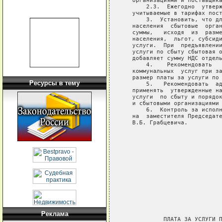
   организациями и поставщика
       2.3.  Ежегодно  утверж
   учитываемые в тарифах пост
       3.  Установить, что дл
   населения  сбытовые  орган
   суммы,   исходя  из  разме
   населения,  льгот, субсиди
   услуги.  При  предъявлении
   услуги по сбыту сбытовая о
   добавляет сумму НДС отдель
       4.    Рекомендовать   
   коммунальных  услуг при за
   размер платы за услуги по 
Ресурсы в тему
       5.   Рекомендовать  ад
   применять  утвержденные на
   услуги  по сбыту и порядок
   и сбытовыми организациями 
       6.  Контроль за исполн
   на  заместителя Председате
   В.Б. Грабцевича.

                             
                             
                             
                             
                             
                             
                             
Реклама
            ПЛАТА ЗА УСЛУГИ П