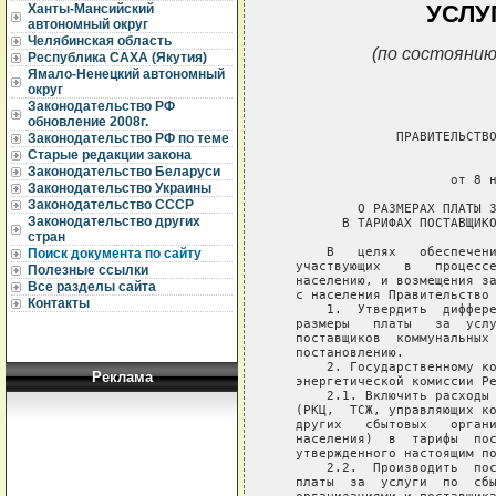
УСЛУГ
Ханты-Мансийский
автономный округ
Челябинская область
(по состоянию
Республика САХА (Якутия)
Ямало-Ненецкий автономный
округ
Законодательство РФ
обновление 2008г.
                ПРАВИТЕЛЬСТВО
Законодательство РФ по теме
Старые редакции закона
                             
Законодательство Беларуси
                       от 8 н
Законодательство Украины
Законодательство СССР
           О РАЗМЕРАХ ПЛАТЫ З
Законодательство других
         В ТАРИФАХ ПОСТАВЩИКО
стран
       В   целях   обеспечени
Поиск документа по сайту
   участвующих   в   процессе
Полезные ссылки
   населению, и возмещения за
Все разделы сайта
   с населения Правительство 
Контакты
       1.  Утвердить  диффере
   размеры   платы   за  услу
   поставщиков  коммунальных 
   постановлению.

       2. Государственному ко
Реклама
   энергетической комиссии Ре
       2.1. Включить расходы 
   (РКЦ,  ТСЖ, управляющих ко
   других   сбытовых   органи
   населения)  в  тарифы  пос
   утвержденного настоящим по
       2.2.  Производить  пос
   платы  за  услуги  по  сбы