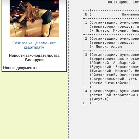
              ПОСТАВЩИКОВ КОМ
   ---T----------------------
   ¦N ¦              Наименов
   +--+----------------------
   ¦1 ¦Организации, функциони
   ¦  ¦территориях городов, в
   ¦  ¦- Якутск, Мирный, Нерю
   +--+----------------------
   ¦2 ¦Организации, функциони
   ¦  ¦территориях городов:  
Секс все чаще заменяет
   ¦  ¦- Ленск, Алдан        
квартплату
   +--+----------------------
   ¦3 ¦Организации, функциони
Новости законодательства
   ¦  ¦территориях арктически
Беларуси
   ¦  ¦Абыйский, Анабарский, 
   ¦  ¦Булунский, Верхнеколым
Новые документы
   ¦  ¦Жиганский, Момский, Ни
   ¦  ¦Оймяконский, Оленекски
   ¦  ¦Среднеколымский, Усть-
   ¦  ¦Эвено-Бытантайский    
   +--+----------------------
   ¦4 ¦Организации, функциони
   ¦  ¦остальной территории Р
   ¦  ¦(Якутия)              
   L--+----------------------