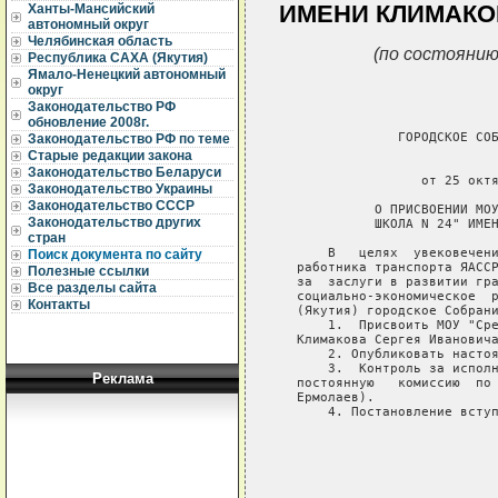
ИМЕНИ КЛИМАКО
Ханты-Мансийский
автономный округ
Челябинская область
(по состоянию
Республика САХА (Якутия)
Ямало-Ненецкий автономный
округ
Законодательство РФ
обновление 2008г.
                ГОРОДСКОЕ СОБ
Законодательство РФ по теме
Старые редакции закона
                             
Законодательство Беларуси
                   от 25 октя
Законодательство Украины
Законодательство СССР
             О ПРИСВОЕНИИ МОУ
Законодательство других
             ШКОЛА N 24" ИМЕН
стран
       В   целях  увековечени
Поиск документа по сайту
   работника транспорта ЯАССР
Полезные ссылки
   за  заслуги в развитии гра
Все разделы сайта
   социально-экономическое  р
Контакты
   (Якутия) городское Собрани
       1.  Присвоить МОУ "Сре
   Климакова Сергея Ивановича
       2. Опубликовать настоя
       3.  Контроль за исполн
Реклама
   постоянную   комиссию  по 
   Ермолаев).

       4. Постановление вступ
                             
                             
                             
                             