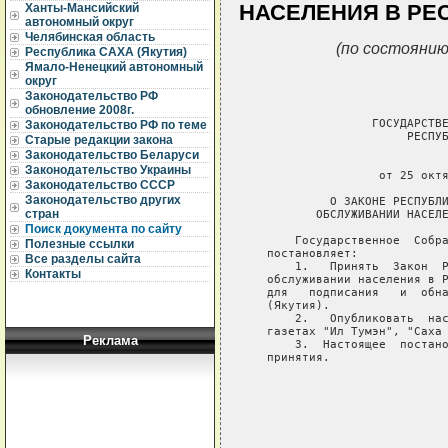
НАСЕЛЕНИЯ В РЕС
Ханты-Мансийский
автономный округ
Челябинская область
(по состоянию
Республика САХА (Якутия)
Ямало-Ненецкий автономный
округ
Законодательство РФ
обновление 2008г.
                  ГОСУДАРСТВЕ
Законодательство РФ по теме
                       РЕСПУБ
Старые редакции закона
Законодательство Беларуси
                             
Законодательство Украины
                   от 25 октя
Законодательство СССР
Законодательство других
            О ЗАКОНЕ РЕСПУБЛИ
стран
          ОБСЛУЖИВАНИИ НАСЕЛЕ
Поиск документа по сайту
       Государственное  Собра
Полезные ссылки
   постановляет:

Все разделы сайта
       1.   Принять  Закон  Р
Контакты
   обслуживании населения в Р
   для   подписания   и  обна
   (Якутия).

       2.   Опубликовать  нас
   газетах "Ил Тумэн", "Саха 
Реклама
       3.  Настоящее  постано
   принятия.

                             
                             
                             
                             