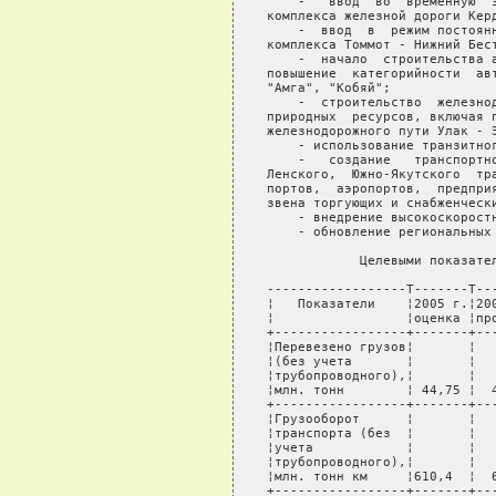
Улак - Эльга;
       - использование транзитного потенциала Северного морского пути;
       -   создание   транспортно-логистической  системы  на   основе,
   Ленского,  Южно-Якутского  транспортного  узла  в  составе   речных
   портов,  аэропортов,  предприятий  наземного  транспорта,  оптового
   звена торгующих и снабженческих организаций;
       - внедрение высокоскоростных внесезонных речных судов;
       - обновление региональных и магистральных самолетов.
                                   
               Целевыми показателями Программы являются:
                                   
   ------------------T-------T-------T-------T-------T-------T-------T-------¬
   ¦   Показатели    ¦2005 г.¦2006 г.¦2007 г.¦2008 г.¦2009 г.¦2010 г.¦2015 г.¦
   ¦                 ¦оценка ¦прогноз¦прогноз¦прогноз¦прогноз¦прогноз¦прогноз¦
   +-----------------+-------+-------+-------+-------+-------+-------+-------+
   ¦Перевезено грузов¦       ¦       ¦       ¦       ¦       ¦       ¦       ¦
   ¦(без учета       ¦       ¦       ¦       ¦       ¦       ¦       ¦       ¦
   ¦трубопроводного),¦       ¦       ¦       ¦       ¦       ¦       ¦       ¦
   ¦млн. тонн        ¦ 44,75 ¦  44,78¦   45,7¦   46,6¦   47,1¦   47,2¦   50,7¦
   +-----------------+-------+-------+-------+-------+-------+-------+-------+
   ¦Грузооборот      ¦       ¦       ¦       ¦       ¦       ¦       ¦       ¦
   ¦транспорта (без  ¦       ¦       ¦       ¦       ¦       ¦       ¦       ¦
   ¦учета            ¦       ¦       ¦       ¦       ¦       ¦       ¦       ¦
   ¦трубопроводного),¦       ¦       ¦       ¦       ¦       ¦       ¦       ¦
   ¦млн. тонн км     ¦610,4  ¦  623,1¦  637,2¦  651,9¦  726,1¦  732,3¦  823,6¦
   +-----------------+-------+-------+-------+-------+-------+-------+-------+
   ¦Перевезено       ¦       ¦       ¦       ¦       ¦       ¦       ¦       ¦
   ¦пассажиров, млн. ¦       ¦       ¦       ¦       ¦       ¦       ¦       ¦
   ¦пасс.            ¦ 78,3  ¦   79,7¦   81,3¦   82,9¦   85,4¦   87,9¦   98  ¦
   +-----------------+-------+-------+-------+-------+-------+-------+-------+
   ¦Пассажирооборот, ¦       ¦       ¦       ¦       ¦       ¦       ¦       ¦
   ¦млн. пасс. км    ¦235    ¦  238,5¦  246,8¦  256,2¦  262,8¦  269,6¦  304,5¦
   +-----------------+-------+-------+-------+-------+-------+-------+-------+
   ¦Износ основных   ¦       ¦       ¦       ¦       ¦       ¦       ¦       ¦
   ¦производственных ¦       ¦       ¦       ¦       ¦       ¦       ¦       ¦
   ¦фондов,          ¦       ¦       ¦       ¦       ¦       ¦       ¦       ¦
   ¦в процентах      ¦ 53,5  ¦   50  ¦   45  ¦   41  ¦   37  ¦   34  ¦   28  ¦
   +-----------------+-------+-------+-------+-------+-------+-------+-------+
   ¦Удельный вес     ¦       ¦       ¦       ¦       ¦       ¦       ¦       ¦
   ¦убыточных        ¦       ¦       ¦       ¦       ¦       ¦       ¦       ¦
   ¦организаций в    ¦       ¦       ¦       ¦       ¦       ¦       ¦       ¦
   ¦общем числе      ¦       ¦       ¦       ¦       ¦       ¦       ¦       ¦
   ¦организаций, %   ¦ 49    ¦   39  ¦   34  ¦   25  ¦   20  ¦   13  ¦   10  ¦
   +-----------------+-------+-------+-------+-------+-------+-------+-------+
   ¦Круглогодичное   ¦       ¦       ¦       ¦       ¦       ¦       ¦       ¦
   ¦транспортное     ¦       ¦       ¦       ¦       ¦       ¦       ¦       ¦
   ¦обеспечение:     ¦       ¦       ¦       ¦       ¦       ¦       ¦       ¦
   ¦- городов и      ¦       ¦       ¦       ¦       ¦       ¦       ¦       ¦
   ¦улусов (районов) ¦       ¦       ¦       ¦       ¦       ¦       ¦       ¦
   ¦республики, %    ¦  2    ¦    2  ¦    2  ¦    2  ¦    2  ¦   19  ¦   22  ¦
   ¦- население      ¦       ¦       ¦       ¦       ¦       ¦       ¦       ¦
   ¦республики, %    ¦ 14,6  ¦   14,6¦   14,6¦   14,6¦   14,6¦   83  ¦   91,5¦
   ¦- территории     ¦       ¦       ¦       ¦       ¦       ¦       ¦       ¦
   ¦республики, %    ¦  8,2  ¦    8,2¦    8,2¦    8,2¦    8,2¦   36,4¦   47,5¦
   L-----------------+-------+-------+-------+-------+-------+-------+--------
   
       Указанные выше цель и основные задачи Программы являются общими
   для  всего транспортного комплекса республики. Они конкретизируются
   с учетом специфики подпрограмм.
   
                    Целевые показатели подпрограммы
                      "Железнодорожный транспорт"
                                   
   --------------------T---------T------T------T------T------T------T------T------¬
   ¦                   ¦Ед. изм. ¦ 2005 ¦ 2006 ¦ 2007 ¦ 2008 ¦ 2009 ¦ 2010 ¦ 2015 ¦
   ¦                   ¦         ¦  г.  ¦  г.  ¦  г.  ¦  г.  ¦  г.  ¦  г.  ¦  г.  ¦
   +-------------------+---------+------+------+------+------+------+------+------+
   ¦Эксплуатационная   ¦         ¦      ¦      ¦      ¦      ¦      ¦      ¦      ¦
   ¦длина железных     ¦         ¦      ¦      ¦      ¦      ¦      ¦      ¦      ¦
   ¦дорог общего       ¦         ¦      ¦      ¦      ¦      ¦      ¦      ¦      ¦
   ¦пользования        ¦   км    ¦ 490  ¦ 490  ¦ 490  ¦ 490  ¦ 490  ¦ 865  ¦ 1095 ¦
   +-------------------+---------+------+------+------+------+------+------+------+
   ¦- оборудованные    ¦         ¦      ¦      ¦      ¦      ¦      ¦      ¦      ¦
   ¦полуавтоблокировкой¦         ¦      ¦      ¦      ¦      ¦      ¦      ¦      ¦
   ¦и электрической    ¦         ¦      ¦      ¦      ¦      ¦      ¦      ¦      ¦
   ¦централизацией     ¦   км    ¦ 159  ¦ 159  ¦ 159  ¦ 159  ¦ 159  ¦ 519  ¦ 519  ¦
   +-------------------+---------+------+------+------+------+------+------+------+
   ¦Провозная          ¦         ¦      ¦      ¦      ¦      ¦      ¦      ¦      ¦
   ¦способность        ¦         ¦      ¦      ¦      ¦      ¦      ¦      ¦      ¦
   ¦(в скобках -       ¦         ¦      ¦      ¦      ¦      ¦      ¦      ¦      ¦
