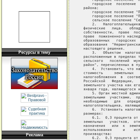
       городское  поселение  
   района;

       городское поселение "П
       городское поселение "П
       сельское поселение "Се
       2.   Налогоплательщика
   физические   лица,   облад
   собственности,  праве  пос
   праве  пожизненного наслед
   образованных   городских  
   образования  "Нерюнгрински
   настоящего решения.

Ресурсы в тему
       3.   Объектом  налогоо
   расположенные в пределах т
   сельского   поселений  мун
   район", перечисленных в пу
       4.  Установить, что на
   стоимость     земельных   
   налогообложения  в  соотве
   Российской   Федерации,   
   земельного участка как его
   января года, являющегося н
       5. Орган местной админ
   земельными  участками,  пр
   необходимые   для   опреде
   налогоплательщика, являюще
       6.  Установить налогов
   размерах:

       6.1.  0,3 процента от 
   земельных   участков,  отн
   назначения   или  к  земля
   использования     и    исп
   производства;

Реклама
       6.2.  0,3 процента от 