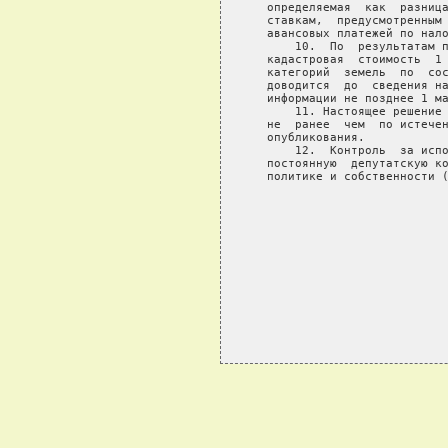
   определяемая  как  разница
   ставкам,  предусмотренным 
   авансовых платежей по нало
       10.  По  результатам п
   кадастровая  стоимость  1 
   категорий  земель  по  сос
   доводится  до  сведения на
   информации не позднее 1 ма
       11. Настоящее решение 
   не  ранее  чем  по истечен
   опубликования.

       12.  Контроль  за испо
   постоянную  депутатскую ко
   политике и собственности (
                             
                             
                             
                             