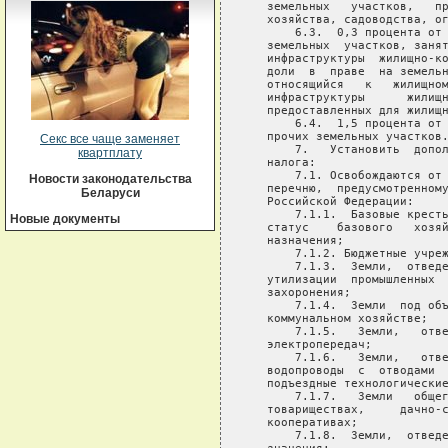
   земельных   участков,   пр
   хозяйства, садоводства, ог
       6.3.  0,3 процента от 
   земельных  участков, занят
   инфраструктуры  жилищно-ко
   доли  в  праве  на земельн
   относящийся   к   жилищном
   инфраструктуры      жилищн
   предоставленных для жилищн
       6.4.  1,5 процента от 
   прочих земельных участков.
Секс все чаще заменяет
       7.   Установить  допол
квартплату
   налога:

       7.1. Освобождаются от 
Новости законодательства
   перечню,  предусмотренному
Беларуси
   Российской Федерации:

       7.1.1.  Базовые кресть
Новые документы
   статус    базового   хозяй
   назначения;

       7.1.2. Бюджетные учреж
       7.1.3.  Земли,  отведе
   утилизации  промышленных  
   захоронения;

       7.1.4.  Земли  под объ
   коммунальном хозяйстве;

       7.1.5.   Земли,   отве
   электропередач;

       7.1.6.   Земли,   отве
   водопроводы  с  отводами  
   подъездные технологические
       7.1.7.   Земли   общег
   товариществах,     дачно-с
   кооперативах;

       7.1.8.  Земли,  отведе