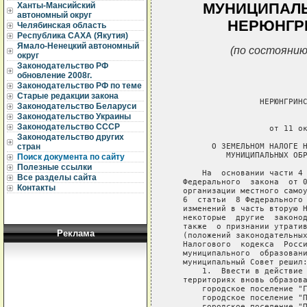
МУНИЦИПАЛ
Ханты-Мансийский
автономный округ
НЕРЮНГР
Челябинская область
Республика САХА (Якутия)
Ямало-Ненецкий автономный
(по состоянию
округ
Законодательство РФ
обновление 2008г.
Законодательство РФ по теме
Старые редакции закона
                   НЕРЮНГРИНС
Законодательство Беларуси
Законодательство Украины
                             
Законодательство СССР
                     от 11 ок
Законодательство других
         О ЗЕМЕЛЬНОМ НАЛОГЕ Н
стран
            МУНИЦИПАЛЬНЫХ ОБР
Поиск документа по сайту
Полезные ссылки
       На  основании части 4 
Все разделы сайта
   Федерального  закона  от 0
Контакты
   организации местного самоу
   6  статьи  8 Федерального 
   изменений в часть вторую Н
   некоторые  другие  законод
   также  о признании утратив
Реклама
   (положений законодательных
   Налогового  кодекса  Росси
   муниципального  образовани
   муниципальный Совет решил:
       1.  Ввести в действие 
   территориях вновь образова
       городское поселение "Г
       городское поселение "П
       городское поселение "П