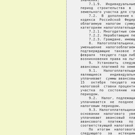
   значения;

       7.1.9.  Индивидуальные
   период  строительства  в  
   земельного участка для стр
       7.2.  В  дополнение к 
   кодекса  Российской  Федер
   облагаемую  налогом  сумму
   категориям налогоплательщи
       7.2.1. Многодетные сем
       7.2.2. Неработающие пе
       7.2.3. Граждане, имеющ
       8.  Налогоплательщики,
   уменьшение  налогооблагаем
   подтверждающие  таковое  п
   февраля  текущего года либ
   возникновения права на льг
       9.  Установить  следую
   авансовых платежей по земе
       9.1.   Налогоплательщи
   являющиеся    индивидуальн
   уплачивают  суммы авансовы
   15   октября  текущего  на
   налоговой  ставки процентн
   участка  по  состоянию  на
   периодом.

       9.2.  Налог, подлежащи
   уплачивается  не  позднее 
   налоговым периодом.

       9.3. Налогоплательщики
   основании  налогового  уве
   уплачивают  авансовый  пла
   авансового   платежа   по 
   соответствующей налоговой 
       По  итогам  налогового
   следующего   за   истекшим