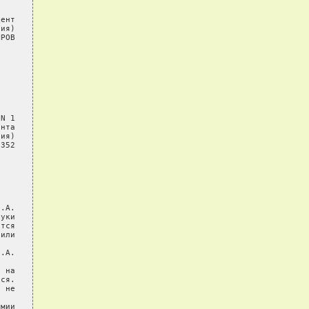
ент

ия)

РОВ

N 1

нта

ия)

352

.А.

уки

тся

или

.А.

 на

ся.

 не

мии
