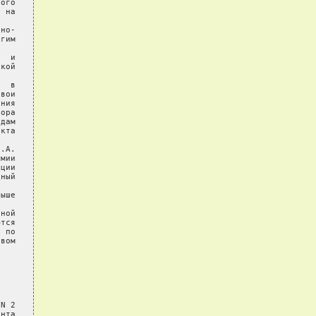
ого

 на

но-

гим

  и

кой

  в

вои

ния

ора

дам

кта

.А.

мии

ции

ный

ыше

ной

тся

 по

вом

N 2

нта
