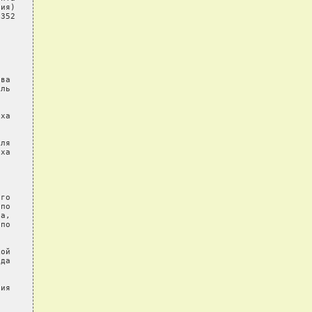
ия)

352

ва

ль

ха

ля

ха

го

по

а,

по

ой

да

ия
