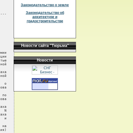
Законодательство о земле
Законодательство об
---

архитектуре и
градостроительстве
Новости сайта "Тюрьма"
мии

ции

Новости
тью

ной

аха

ной

  о

ова

 по

ова

аха

  N

аха

  и

 на

ия)
