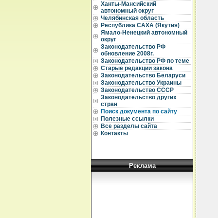
Ханты-Мансийский
автономный округ
  
Челябинская область
  
Республика САХА (Якутия)
Ямало-Ненецкий автономный
  
округ
Законодательство РФ
  
обновление 2008г.
Законодательство РФ по теме
  
  
Старые редакции закона
  
Законодательство Беларуси
Законодательство Украины
  
Законодательство СССР
  
Законодательство других
  
стран
  
Поиск документа по сайту
  
  
Полезные ссылки
  
Все разделы сайта
  
Контакты
  
  
  
  
  
Реклама
  
  
  
  
  
  
  
  