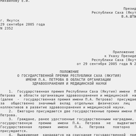
Михайлову Е.И.

                                                           Презид
                                            Республики Саха (Якут
                                                          В.А.ШТЫ
г. Якутск

 29 сентября 2005 года

N 2352

                                                      Приложение 
                                                  к Указу Президе
                                            Республики Саха (Якут
                                     от 29 сентября 2005 года N 2
                             ПОЛОЖЕНИЕ

         О ГОСУДАРСТВЕННОЙ ПРЕМИИ РЕСПУБЛИКИ САХА (ЯКУТИЯ)

             ИМЕНИ П.А. ПЕТРОВА В ОБЛАСТИ ОРГАНИЗАЦИИ

                ЗДРАВООХРАНЕНИЯ И МЕДИЦИНСКОЙ НАУКИ

     1.  Государственная премия Республики Саха (Якутия) имени  П
 Петрова  в области организации здравоохранения и медицинской  на
 (далее  -  государственная премия имени П.А. Петрова)  присуждае
 за   общественно  значимый  вклад  отдельных  физических  лиц   
 коллективов в развитие здравоохранения и медицинской науки.

     2.  Ежегодно присуждаются две государственные премии имени П
Петрова.

     3.  Граждане, ранее удостоенные государственными наградами, 
 государственную   премию   имени  П.А.  Петрова   не   выдвигают
 Государственная   премия   имени   П.А.   Петрова    повторно   
присуждается.

     4.  Выдвижение  кандидатур на соискание государственной  пре