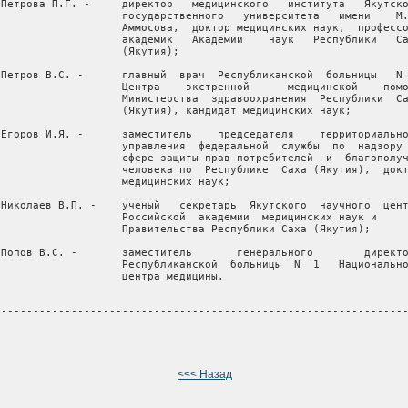
 Петрова П.Г. -     директор   медицинского   института   Якутско
                    государственного   университета   имени    М.
                    Аммосова,  доктор медицинских наук,  профессо
                    академик   Академии    наук   Республики   Са
                    (Якутия);

 Петров В.С. -      главный  врач  Республиканской  больницы   N 
                    Центра    экстренной      медицинской    помо
                    Министерства  здравоохранения  Республики  Са
                    (Якутия), кандидат медицинских наук;

 Егоров И.Я. -      заместитель    председателя    территориально
                    управления  федеральной  службы  по  надзору 
                    сфере защиты прав потребителей  и  благополуч
                    человека по  Республике  Саха (Якутия),  докт
                    медицинских наук;

 Николаев В.П. -    ученый   секретарь  Якутского  научного  цент
                    Российской  академии  медицинских наук и

                    Правительства Республики Саха (Якутия);

 Попов В.С. -       заместитель       генерального        директо
                    Республиканской  больницы  N  1   Национально
                    центра медицины.

 ----------------------------------------------------------------
<<< Назад