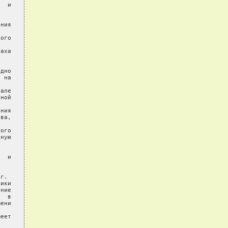
  и

ния

ого

аха

дно

 на

але

ной

ния

ва,

ого

ную

  и

г.

ики

ние

  в

ени

еет
