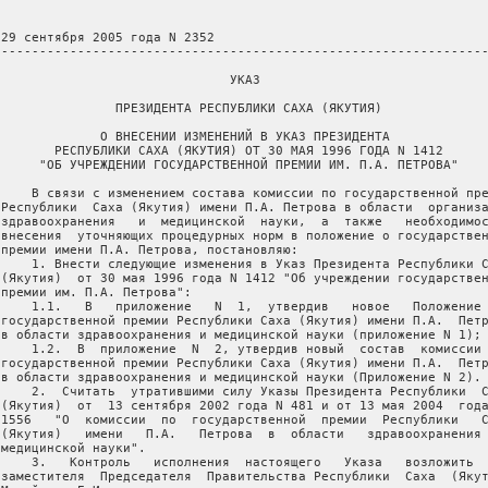
 29 сентября 2005 года N 2352

 ----------------------------------------------------------------
                               УКАЗ

                ПРЕЗИДЕНТА РЕСПУБЛИКИ САХА (ЯКУТИЯ)

              О ВНЕСЕНИИ ИЗМЕНЕНИЙ В УКАЗ ПРЕЗИДЕНТА

        РЕСПУБЛИКИ САХА (ЯКУТИЯ) ОТ 30 МАЯ 1996 ГОДА N 1412

      "ОБ УЧРЕЖДЕНИИ ГОСУДАРСТВЕННОЙ ПРЕМИИ ИМ. П.А. ПЕТРОВА"

     В связи с изменением состава комиссии по государственной пре
 Республики  Саха (Якутия) имени П.А. Петрова в области  организа
 здравоохранения   и  медицинской  науки,  а  также   необходимос
 внесения  уточняющих процедурных норм в положение о государствен
 премии имени П.А. Петрова, постановляю:

     1. Внести следующие изменения в Указ Президента Республики С
 (Якутия)  от 30 мая 1996 года N 1412 "Об учреждении государствен
 премии им. П.А. Петрова":

     1.1.   В   приложение   N  1,  утвердив   новое   Положение 
 государственной премии Республики Саха (Якутия) имени П.А.  Петр
 в области здравоохранения и медицинской науки (приложение N 1);

     1.2.  В  приложение  N  2, утвердив новый  состав  комиссии 
 государственной премии Республики Саха (Якутия) имени П.А.  Петр
 в области здравоохранения и медицинской науки (Приложение N 2).

     2.  Считать  утратившими силу Указы Президента Республики  С
 (Якутия)  от  13 сентября 2002 года N 481 и от 13 мая 2004  года
 1556   "О  комиссии  по  государственной  премии  Республики   С
 (Якутия)   имени   П.А.   Петрова  в  области   здравоохранения 
 медицинской науки".

     3.   Контроль   исполнения  настоящего   Указа   возложить  
 заместителя  Председателя  Правительства Республики  Саха  (Якут