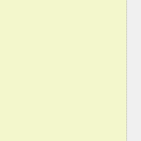
  
  
   
  
  
   
  
  
   
  
  
  
  
  
  
  
  
  
  
  
  
  
  
  
  
  
  
  
  
  