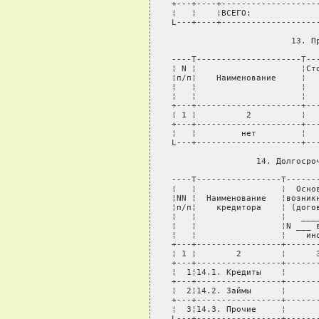
    ¦             -¦         -¦     Нет      ¦
   L---+-----------------+--------------+----------+---------------

                    15. Краткосрочные обязательства

   ----T------------------T-------------T----------T--------------¬
   ¦   ¦                  ¦  Основание  ¦          ¦  Стоимость   ¦
   ¦NN ¦                  ¦возникновение¦   Дата   ¦      по      ¦
   ¦п/п¦   Наименование   ¦ (договор от ¦исполнения¦промежуточному¦
   ¦   ¦    кредитора     ¦______ N ____¦          ¦   балансу    ¦
   ¦   ¦                  ¦  вексель,   ¦          ¦на 01.01.2005,¦
   ¦   ¦                  ¦    иное)    ¦          ¦ тыс. рублей  ¦
   +---+------------------+-------------+----------+--------------+
   ¦ 1 ¦        2         ¦      3      ¦    4     ¦      5       ¦
   +---+------------------+-------------+----------+--------------+
   ¦  1¦15.1. Кредиты     ¦            -¦         -¦     Нет      ¦
   +---+------------------+-------------+----------+--------------+
   ¦  2¦15.2. Займы       ¦            -¦         -¦     Нет      ¦
   +---+------------------+-------------+----------+--------------+
   ¦  3¦15.3. Кредиторская¦             ¦          ¦      11 877,0¦
   ¦   ¦задолженность     ¦             ¦          ¦              ¦
   +---+------------------+-------------+----------+--------------+
   ¦   ¦в т.ч.            ¦             ¦          ¦              ¦
   +---+------------------+-------------+----------+--------------+
   ¦   ¦1. АПК            ¦счет-фактура ¦ V - 2004 ¦         115,7¦
   ¦   ¦"Заполярная"      ¦             ¦    г.    ¦              ¦
   +---+------------------+-------------+----------+--------------+
   ¦   ¦2. ГУДР ПТО       ¦     -"-     ¦IV - 2003 ¦          66,2¦
   ¦   ¦"Березовское"     ¦             ¦    г.    ¦              ¦
   +---+------------------+-------------+----------+--------------+
   ¦   ¦3. ГУП РС(Я)      ¦     -"-     ¦ХII - 2004¦           3,0¦
   ¦   ¦"Алдангеология"   ¦             ¦    г.    ¦              ¦
   +---+------------------+-------------+----------+--------------+
   ¦   ¦4. ЗАО            ¦     -"-     ¦IV - 2003 ¦           7,3¦
   ¦   ¦"Сибвзрывкомплект"¦             ¦    г.    ¦              ¦
   +---+------------------+-------------+----------+--------------+
   ¦   ¦5. ЗАО "Славянка" ¦     -"-     ¦IV - 2003 ¦           2,6¦
   ¦   ¦                  ¦             ¦    г.    ¦              ¦
   +---+------------------+-------------+----------+--------------+
   ¦   ¦6. ЧП "Чириков"   ¦   дого