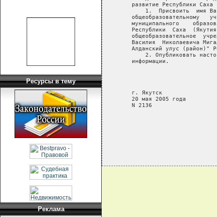
   развитие Республики Саха 
       1.  Присвоить  имя Ва
   общеобразовательному   уч
   муниципального    образов
   Республики  Саха  (Якутия
   общеобразовательное  учре
   Василия  Николаевича Мига
   Алданский улус (район)" Р
       2. Опубликовать насто
   информации.

                            
                            
Ресурсы в тему
                            
   г. Якутск

   20 мая 2005 года

   N 2136

Реклама