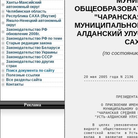
МУНИ
Ханты-Мансийский
ОБЩЕОБРАЗОВА
автономный округ
Челябинская область
"ЧАРАНСКА
Республика САХА (Якутия)
Ямало-Ненецкий автономный
МУНИЦИПАЛЬНОГ
округ
Законодательство РФ
АЛДАНСКИЙ УЛУ
обновление 2008г.
Законодательство РФ по теме
САХ
Старые редакции закона
Законодательство Беларуси
(по состоянию
Законодательство Украины
Законодательство СССР
Законодательство других
стран
Поиск документа по сайту
Полезные ссылки
   20 мая 2005 года N 2136

Все разделы сайта
   -------------------------
Контакты
                            
                  ПРЕЗИДЕНТА
Реклама
           О ПРИСВОЕНИИ ИМЕН
            МУНИЦИПАЛЬНОМУ О
         "ЧАРАНСКАЯ СРЕДНЯЯ 
        "УСТЬ-АЛДАНСКИЙ УЛУС
       В  целях  увековечени
   видного  общественного и 
   советской  власти  в Усть
   вклад  в  развитие  народ