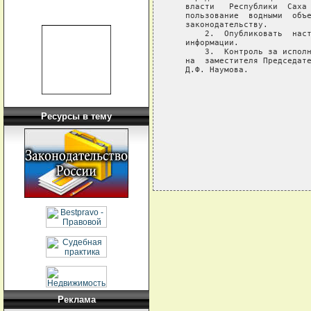
   власти   Республики  Саха 
   пользование  водными  объе
   законодательству.

       2.  Опубликовать  наст
   информации.

       3.  Контроль за исполн
   на  заместителя Председате
   Д.Ф. Наумова.

                             
                             
                             
Ресурсы в тему
Реклама