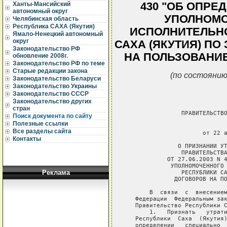
430 "ОБ ОПР
Ханты-Мансийский
автономный округ
УПОЛНОМО
Челябинская область
Республика САХА (Якутия)
ИСПОЛНИТЕЛЬНО
Ямало-Ненецкий автономный
округ
САХА (ЯКУТИЯ) П
Законодательство РФ
НА ПОЛЬЗОВАНИ
обновление 2008г.
Законодательство РФ по теме
Старые редакции закона
(по состоянию
Законодательство Беларуси
Законодательство Украины
Законодательство СССР
Законодательство других
стран
                ПРАВИТЕЛЬСТВО
Поиск документа по сайту
Полезные ссылки
                             
Все разделы сайта
                      от 22 а
Контакты
               О ПРИЗНАНИИ УТ
                ПРАВИТЕЛЬСТВА
            ОТ 27.06.2003 N 4
             УПОЛНОМОЧЕННОГО 
Реклама
                РЕСПУБЛИКИ СА
              ДОГОВОРОВ НА ПО
       В  связи  с  внесением
   Федерации  Федеральным зак
   Правительство Республики С
       1.   Признать   утрати
   Республики  Саха  (Якутия)
   определении   специально  