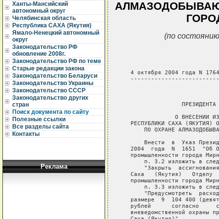
АЛМАЗОДОБЫВА
Ханты-Мансийский
автономный округ
ГОРО
Челябинская область
Республика САХА (Якутия)
Ямало-Ненецкий автономный
(по состоянию
округ
Законодательство РФ
обновление 2008г.
Законодательство РФ по теме
Старые редакции закона
   4 октября 2004 года N 1764
Законодательство Беларуси
   --------------------------
Законодательство Украины
Законодательство СССР
                             
Законодательство других
                  ПРЕЗИДЕНТА 
стран
Поиск документа по сайту
                О ВНЕСЕНИИ ИЗ
Полезные ссылки
   РЕСПУБЛИКИ САХА (ЯКУТИЯ) О
Все разделы сайта
       ПО ОХРАНЕ АЛМАЗОДОБЫВА
Контакты
       Внести  в  Указ Презид
   2004  года  N  1651  "Об О
   промышленности города Мирн
       п. 3.2 изложить в след
Реклама
       "Закрыть  ассигнования
   Саха   (Якутия)   Отделу  
   промышленности города Мирн
       п. 3.3 изложить в след
       "Предусмотреть  расход
   размере  9  104 400 (девят
   рублей      согласно     с
   вневедомственной охраны пр
   Саха (Якутия)".
