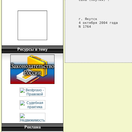
                             
                             
                             
   г. Якутск

   4 октября 2004 года

   N 1764

Ресурсы в тему
Реклама