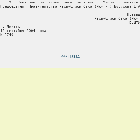
     3.  Контроль  за  исполнением  настоящего  Указа  возложить 
 Председателя Правительства Республики Саха (Якутия) Борисова Е.А
                                                           Презид
                                            Республики Саха (Якут
                                                            В.ШТЫ
г. Якутск

 12 сентября 2004 года

N 1740

<<< Назад