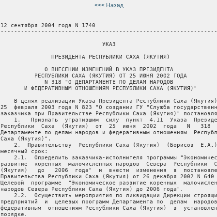
<<< Назад
 12 сентября 2004 года N 1740

 ----------------------------------------------------------------
                               УКАЗ

                ПРЕЗИДЕНТА РЕСПУБЛИКИ САХА (ЯКУТИЯ)

              О ВНЕСЕНИИ ИЗМЕНЕНИЙ В УКАЗ ПРЕЗИДЕНТА

           РЕСПУБЛИКИ САХА (ЯКУТИЯ) ОТ 25 ИЮНЯ 2002 ГОДА

              N 318 "О ДЕПАРТАМЕНТЕ ПО ДЕЛАМ НАРОДОВ

        И ФЕДЕРАТИВНЫМ ОТНОШЕНИЯМ РЕСПУБЛИКИ САХА (ЯКУТИЯ)"

     В целях реализации Указа Президента Республики Саха (Якутия)
 25  февраля 2003 года N 823 "О создании ГУ "Служба государственн
 заказчика при Правительстве Республики Саха (Якутия)" постановля
     1.   Признать  утратившим  силу  пункт  4.11  Указа  Президе
 Республики  Саха  (Якутия)  от  25  июня  2002  года   N   318  
 Департаменте по делам народов и федеративным отношениям  Республ
Саха (Якутия)".

     2.  Правительству  Республики Саха (Якутия)  (Борисов  Е.А.)
месячный срок:

     2.1.  Определить заказчика-исполнителя программы "Экономичес
 развитие  коренных  малочисленных народов  Севера  Республики  С
 (Якутия)   до   2006  года"  и  внести  изменения  в  постановле
 Правительства Республики Саха (Якутия) от 26 декабря 2002 N 640 
 Целевой  программе  "Экономическое развитие коренных  малочислен
 народов Севера Республики Саха (Якутия) до 2006 года".

     2.2.  Осуществить мероприятия по ликвидации Дирекции строящи
 предприятий  и  целевых программ Департамента по  делам  народов
 федеративным  отношениям Республики Саха (Якутия)  в  установлен
порядке.
