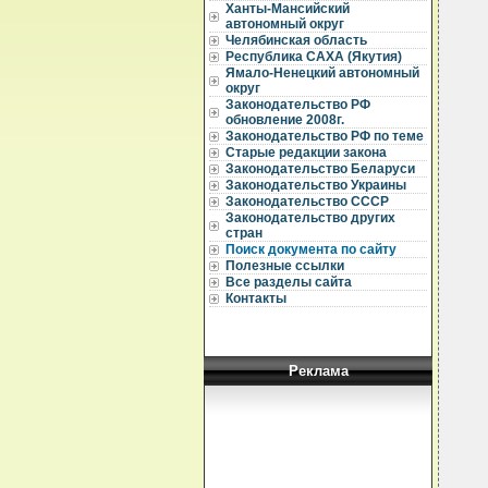
Ханты-Мансийский
автономный округ
Челябинская область
Республика САХА (Якутия)
  
  
Ямало-Ненецкий автономный
округ
  
Законодательство РФ
обновление 2008г.
  
Законодательство РФ по теме
Старые редакции закона
  
Законодательство Беларуси
  
  
Законодательство Украины
  
Законодательство СССР
Законодательство других
  
стран
  
Поиск документа по сайту
  
Полезные ссылки
  
Все разделы сайта
  
  
Контакты
   
  
   
  
  
Реклама
  
  
  
  
  
  
  
   