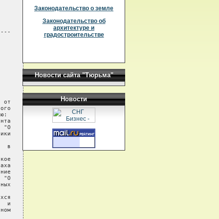
Законодательство о земле
Законодательство об
архитектуре и
---

градостроительстве
Новости сайта "Тюрьма"
Новости
 от

ого

ю:

нта

 "О

ики

  в

кое

аха

ние

 "О

ных

хся

  и

ном
