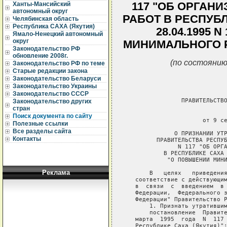
117 "ОБ ОРГАН
Ханты-Мансийский
автономный округ
РАБОТ В РЕСПУБЛ
Челябинская область
Республика САХА (Якутия)
28.04.1995 
Ямало-Ненецкий автономный
округ
МИНИМАЛЬНОГО Р
Законодательство РФ
обновление 2008г.
(по состоянию
Законодательство РФ по теме
Старые редакции закона
Законодательство Беларуси
Законодательство Украины
Законодательство СССР
                ПРАВИТЕЛЬСТВО
Законодательство других
стран
                             
Поиск документа по сайту
                      от 9 се
Полезные ссылки
Все разделы сайта
              О ПРИЗНАНИИ УТР
Контакты
         ПРАВИТЕЛЬСТВА РЕСПУБ
               N 117 "ОБ ОРГА
           В РЕСПУБЛИКЕ САХА 
            "О ПОВЫШЕНИИ МИНИ
Реклама
       В   целях   приведения
   соответствие с действующим
   в  связи  с  введением  в 
   Федерации,  Федерального з
   Федерации" Правительство Р
       1. Признать утратившим
       постановление  Правите
   марта  1995  года  N  117 
   Республике Саха (Якутия)";