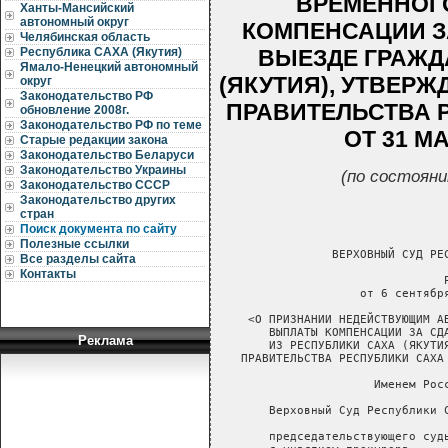
ВРЕМЕННОГ
Ханты-Мансийский
автономный округ
КОМПЕНСАЦИИ З
Челябинская область
ВЫЕЗДЕ ГРАЖД
Республика САХА (Якутия)
Ямало-Ненецкий автономный
(ЯКУТИЯ), УТВЕР
округ
Законодательство РФ
ПРАВИТЕЛЬСТВА Р
обновление 2008г.
Законодательство РФ по теме
ОТ 31 МА
Старые редакции закона
Законодательство Беларуси
Законодательство Украины
(по состояни
Законодательство СССР
Законодательство других
стран
Поиск документа по сайту
Полезные ссылки
                ВЕРХОВНЫЙ СУД РЕС
Все разделы сайта
Контакты
                                Р
                    от 6 сентября
    <О ПРИЗНАНИИ НЕДЕЙСТВУЮЩИМ АБ
       ВЫПЛАТЫ КОМПЕНСАЦИИ ЗА СДА
Реклама
       ИЗ РЕСПУБЛИКИ САХА (ЯКУТИЯ
   ПРАВИТЕЛЬСТВА РЕСПУБЛИКИ САХА 
                      Именем Росс
       Верховный Суд Республики С
       председательствующего суд