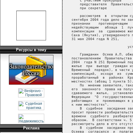
       с участием прокурора     
       представителя  Правительс
       при секретаре            
       рассмотрев  в  открытом су
   сентября 2004 года дело по зая
   признании    противоречащим   
   недействующим   абзаца  1  пун
   компенсации  за  сдаваемое жил
   Саха (Якутия), утвержденного п
   31 мая 2004 года N 251,

                              уст
Ресурсы в тему
       Гражданин  Осяев А.П. обжа
   постановлением  Правительства 
   2004  года N 251 Временный пор
   жилье  при  выезде  граждан из
   Временный  порядок), в части у
   компенсаций,  исходя  из  сумм
   проработанный  в  районах  Кра
   местностях (абзац 1 пункта 5).
       По  мнению заявителя, тако
   его  законного  права на получ
   сдаваемого  жилья,  установлен
   Федерации  "О  государственных
   работающих  и  проживающих в р
   к ним местностях".

       В  судебное  заседание зая
   просит провести разбирательств
   времени  судебного  разбирател
   образом.  В соответствии ч. 5 
   рассмотреть дело в его отсутст
       В  судебном  заседании про
Реклама
   Осяева  согласился  и  полагае