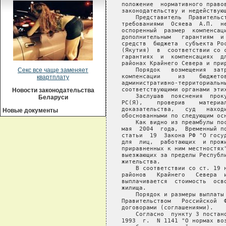
   положение  нормативного правов
   законодательству и недействующ
       Представитель  Правительст
   требованиями  Осяева  А.П.  не
   оспоренный  размер  компенсаци
   дополнительным   гарантиям  и 
   средств  бюджета  субъекта Рос
   (Якутия)  в  соответствии со с
   гарантиях  и  компенсациях  дл
   районах Крайнего Севера и прир
       Порядок   возмещения  затр
Секс все чаще заменяет
   компенсации     из    бюджетов
квартплату
   административно-территориальны
   соответствующими органами этих
Новости законодательства
       Заслушав  пояснения  проку
Беларуси
   РС(Я),    проверив    материал
   доказательства,   суд   находи
Новые документы
   обоснованными по следующим осн
       Как видно из преамбулы пос
   мая  2004  года,  Временный по
   статьи  19  Закона РФ "О госуд
   для  лиц,  работающих  и прожи
   приравненных к ним местностях"
   выезжающих за пределы Республи
   жительства.

       В соответствии со ст. 19 н
   районов   Крайнего   Севера  и
   выплачивается  стоимость  осво
   жилища.

       Порядок и размеры выплаты 
   Правительством   Российской  Ф
   договорами (соглашениями).

       Согласно  пункту 3 постано
   1993  г.  N 1141 "О нормах воз