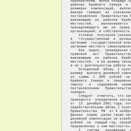
   приобретению  жилой площади гр
   районах  Крайнего  Севера  и  
   размерах  компенсаций,  выплач
   выезде  граждан  из  указанных
   постановления  Правительства Р
   выезжающим  из  районов  Крайн
   местностей,    выплачивается  
   принадлежащего  им  на  праве 
   организацией, в собственность 
       Условия  получения указанн
   в   государственный  и  муници
   органами  государственной влас
   органами местного самоуправлен
       Как  видно,  приведенная н
   правовой   акт   Правительства
   выезжающим  из  районов  Крайн
   местностей,  и ее размер связы
   а не с длительностью работы ли
       Оспоренный  абзац  1 пункт
   размер  выплаты денежной компе
   из  суммы  1  000  рублей  за 
   Крайнего  Севера  и  приравнен
   смыслу   и   содержанию  нормы
   постановлением   Правительства
   порядок.

       Следует  отметить, что зая
   приводится  определение кассац
   от  13  декабря 2001 года, кот
   недействительным абзац 2 пункт
   Правительства  РФ  от 4 ноября
   Данная  норма  ранее также неп
   денежной компенсации за освобо
   рублей  за  каждый год, прораб
   приравненных к ним местностях.
       С   учетом   изложенных  о