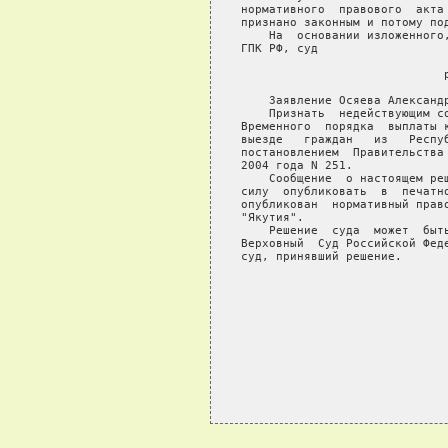
   нормативного  правового  акта 
   признано законным и потому под
       На  основании изложенного,
   ГПК РФ, суд

                                р
       Заявление Осяева Александр
       Признать  недействующим со
   Временного  порядка  выплаты к
   выезде   граждан   из   Респуб
   постановлением  Правительства 
   2004 года N 251.

       Сообщение  о настоящем реш
   силу  опубликовать  в  печатно
   опубликован  нормативный право
   "Якутия".

       Решение  суда  может  быть
   Верховный  Суд Российской Феде
   суд, принявший решение.

                                 
                                 