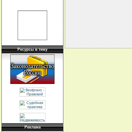
                             
                             
                             
                             
Ресурсы в тему
Реклама