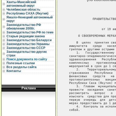
Ханты-Мансийский
автономный округ
Челябинская область
Республика САХА (Якутия)
Ямало-Ненецкий автономный
                ПРАВИТЕЛЬСТВО
округ
Законодательство РФ
                             
обновление 2008г.
                     от 19 ав
Законодательство РФ по теме
        О СВОЕВРЕМЕННЫХ МЕРАХ
Старые редакции закона
Законодательство Беларуси
       В  целях  принятия сво
Законодательство Украины
   иммунитета   среди   насел
Законодательство СССР
   гриппом и другими острыми 
Законодательство других
       1.   Государственному 
стран
   санитарно-эпидемиологическ
Поиск документа по сайту
   здравоохранения   Республи
   комплексных    противоэпид
Полезные ссылки
   мероприятий в срок до 1 се
Все разделы сайта
       2.    Территориальному
Контакты
   страхования   Республики  
   финансовых   средств   на 
   противогриппозных   вакцин
   Республики Саха (Якутия) п
       3.  Главам  муниципаль
Реклама
   провести  заседания  санит
   рассмотреть   вопрос   о  
   изыскать  средства для про
   первую  очередь  для  детс
   мерах предоставить до 1 де
       4.  Контроль за исполн
   собой.
