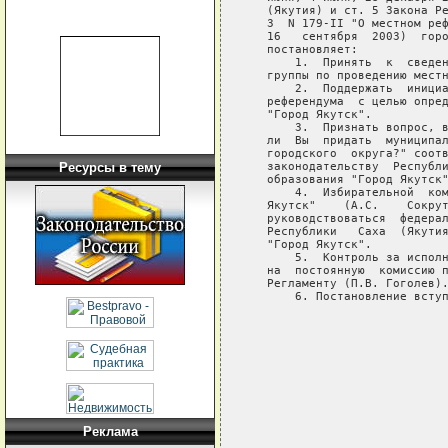
   (Якутия) и ст. 5 Закона Ре
   З  N 179-II "О местном реф
   16   сентября  2003)  горо
   постановляет:

       1.  Принять  к  сведен
   группы по проведению местн
       2.  Поддержать  инициа
   референдума  с целью опред
   "Город Якутск".

       3.  Признать вопрос, в
   ли  Вы  придать  муниципал
   городского  округа?" соотв
   законодательству  Республи
Ресурсы в тему
   образования "Город Якутск"
       4.  Избирательной  ком
   Якутск"    (А.С.    Сокрут
   руководствоваться  федерал
   Республики   Саха  (Якутия
   "Город Якутск".

       5.  Контроль за исполн
   на  постоянную  комиссию п
   Регламенту (П.В. Гоголев).
       6. Постановление вступ
                             
                             
                             
                             
                             
                             
                             
Реклама