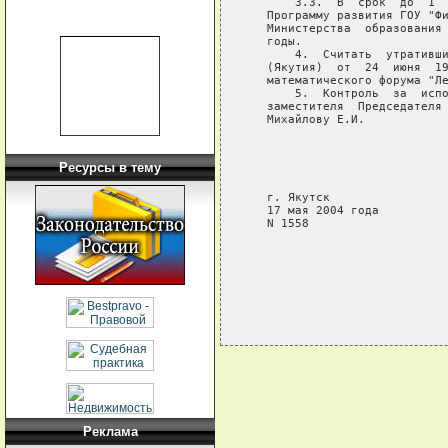
       3.3.  В  срок  до  1  
   Программу развития ГОУ "Фи
   Министерства  образования 
   годы.

       4.  Считать  утративши
   (Якутия)  от  24  июня  19
   математического форума "Ле
       5.  Контроль  за  испо
   заместителя  Председателя 
   Михайлову Е.И.

                             
                             
Ресурсы в тему
                             
   г. Якутск

   17 мая 2004 года

   N 1558

Реклама