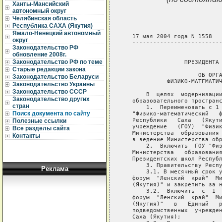
Ханты-Мансийский
автономный округ
Челябинская область
Республика САХА (Якутия)
Ямало-Ненецкий автономный
   17 мая 2004 года N 1558

округ
   --------------------------
Законодательство РФ
                             
обновление 2008г.
Законодательство РФ по теме
                  ПРЕЗИДЕНТА 
Старые редакции закона
                      ОБ ОРГА
Законодательство Беларуси
             ФИЗИКО-МАТЕМАТИЧ
Законодательство Украины
Законодательство СССР
       В  целях  модернизации
Законодательство других
   образовательного пространс
стран
       1.  Переименовать с 1 
Поиск документа по сайту
   "Физико-математический   ф
   Республики   Саха   (Якути
Полезные ссылки
   учреждение   (ГОУ)  "Физик
Все разделы сайта
   Министерства  образования 
Контакты
   в ведение Министерства обр
       2.  Включить  ГОУ "Физ
   Министерства   образования
   Президентских школ Республ
       3. Правительству Респу
Реклама
       3.1. В месячный срок у
   форум  "Ленский  край"  Ми
   (Якутия)" и закрепить за н
       3.2.  Включить  с  1  
   форум  "Ленский  край"  Ми
   (Якутия)"   в   Единый   р
   подведомственных  учрежден
   Саха (Якутия);
