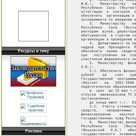
   Ф.В.),   Министерству   на
   Республики  Саха  (Якутия)
   аттестации  и  контроля  к
   обеспечить  организацию и 
   эксперимента по введению е
       3.   Министерству   на
   Республики   Саха   (Якути
   ректорам  вузов, директора
   абитуриентов  в строгом со
   организации и проведению е
       4.  Департаменту по пр
   кадров  при  Президенте  Р
Ресурсы в тему
   обеспечить  прием  свидете
   при   поступлении  на  спе
   участников федерального эк
       5.  Министерству  фина
   Э.Б.):

       5.1. Обеспечить финанс
   рублей    за    счет   сре
   Государственной  программы
   (Якутия)   на   2001-2006 
   педагогическое образование
       в  срок  до 15 мая т.г
   отпуска  авиакеросина ТС-1
   постановления;

       до конца июля т.г.  81
       5.2.  Учесть стоимость
   средств,    направляемых  
   финансирование    закупки 
   государственных нужд Респу
       6.  Министерству жилищ
   Республики   Саха   (Якути
   (Ильковский   К.К.)   обес
Реклама
   государственного  экзамена