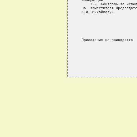
   информации.

       15.  Контроль за испол
   на  заместителя Председате
   Е.И. Михайлову.

                             
                             
                             
   Приложения не приводятся.
