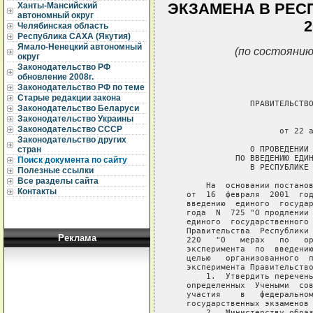
ЭКЗАМЕНА В РЕСП
Ханты-Мансийский
автономный округ
2
Челябинская область
Республика САХА (Якутия)
Ямало-Ненецкий автономный
(по состоянию
округ
Законодательство РФ
обновление 2008г.
Законодательство РФ по теме
Старые редакции закона
                ПРАВИТЕЛЬСТВО
Законодательство Беларуси
Законодательство Украины
                             
Законодательство СССР
                      от 22 а
Законодательство других
                О ПРОВЕДЕНИИ 
стран
             ПО ВВЕДЕНИЮ ЕДИН
Поиск документа по сайту
                В РЕСПУБЛИКЕ 
Полезные ссылки
Все разделы сайта
       На  основании постанов
Контакты
   от  16  февраля  2001  год
   введению  единого  государ
   года  N  725 "О продлении 
   единого  государственного 
   Правительства  Республики 
Реклама
   220   "О   мерах   по   ор
   эксперимента  по  введению
   целью   организованного  п
   эксперимента Правительство
       1.  Утвердить перечень
   определенных  Учеными  сов
   участия    в   федеральном
   государственных экзаменов 
       2.  Министерству образ