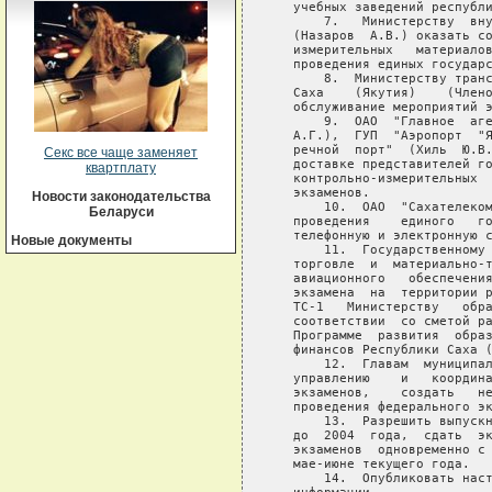
   учебных заведений республи
       7.   Министерству  вну
   (Назаров  А.В.) оказать со
   измерительных   материалов
   проведения единых государс
       8.  Министерству транс
   Саха    (Якутия)    (Члено
   обслуживание мероприятий э
       9.  ОАО  "Главное  аге
   А.Г.),  ГУП  "Аэропорт  "Я
   речной  порт"  (Хиль  Ю.В.
Секс все чаще заменяет
   доставке представителей го
квартплату
   контрольно-измерительных  
   экзаменов.

Новости законодательства
       10.  ОАО  "Сахателеком
Беларуси
   проведения    единого   го
   телефонную и электронную с
Новые документы
       11.  Государственному 
   торговле  и  материально-т
   авиационного   обеспечения
   экзамена  на  территории р
   ТС-1   Министерству   обра
   соответствии  со сметой ра
   Программе  развития  образ
   финансов Республики Саха (
       12.  Главам  муниципал
   управлению    и   координа
   экзаменов,    создать   не
   проведения федерального эк
       13.  Разрешить выпускн
   до  2004  года,  сдать  эк
   экзаменов  одновременно с 
   мае-июне текущего года.

       14.  Опубликовать наст