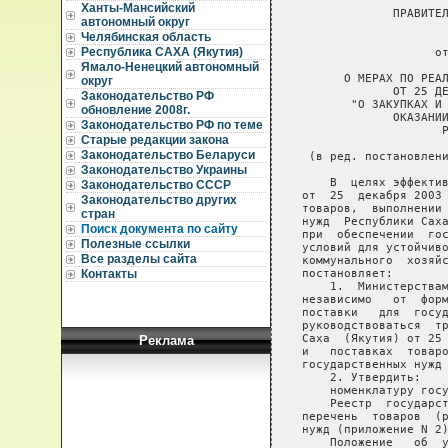
                                
                ПРАВИТЕЛЬСТВО РЕСПУБЛИКИ САХА (ЯКУТИЯ)
                                   
                             ПОСТАНОВЛЕНИЕ
                      от 22 апреля 2004 г. N 186
                                   
         О МЕРАХ ПО РЕАЛИЗАЦИИ ЗАКОНА РЕСПУБЛИКИ САХА (ЯКУТИЯ)
                ОТ 25 ДЕКАБРЯ 2003 ГОДА 100-З N 203-III
          "О ЗАКУПКАХ И ПОСТАВКАХ ТОВАРОВ, ВЫПОЛНЕНИИ РАБОТ И
                ОКАЗАНИИ УСЛУГ ДЛЯ ГОСУДАРСТВЕННЫХ НУЖД
                       РЕСПУБЛИКИ САХА (ЯКУТИЯ)"
                                   
    (в ред. постановления Правительства РС(Я) от 30.12.2005 N 742)
                                   
       В  целях эффективной реализации Закона Республики Саха (Якутия)
   от  25  декабря 2003 года 100-З N 203-III "О закупках  и  поставках
   товаров,  выполнении  работ  и оказании услуг  для  государственных
   нужд  Республики Саха (Якутия)", предотвращения негативных  явлений
   при  обеспечении  государственных (муниципальных) нужд  и  создания
   условий для устойчивого функционирования бюджетной сферы и жилищно-
   коммунального  хозяйства  Правительство  Республики  Саха  (Якутия)
   постановляет:
       1.  Министерствам  и ведомствам, предприятиям  и  организациям,
   независимо   от  форм  собственности,  осуществляющим   закупки   и
   поставки   для  государственных  нужд  Республики  Саха   (Якутия),
   руководствоваться  требованиями  и  положениями  Закона  Республики
   Саха  (Якутия) от 25 декабря 2003 года 100-З N 203-III "О  закупках
   и   поставках  товаров,  выполнении  работ  и  оказании  услуг  для
   государственных нужд Республики Саха (Якутия)".
       2. Утвердить:
       номенклатуру государственных нужд (приложение N 1);
       Реестр  государственных заказчиков Республики Саха  (Якутия)  и
   перечень  товаров  (работ и услуг), закупаемых для  государственных
   нужд (приложение N 2);
       Положение   об  уполномоченном  органе  исполнительной   власти
   Республики  Саха  (Якутия)  по закупкам  для  государственных  нужд
   государственном заказчике (приложение N 3);
       Положение  об  уполномоченном органе исполнительной  власти  по
   осуществлению  координации  проведения и  организации  контроля  за
   проведением  конкурсов на размещение заказов на  поставку  товаров,
   работ и услуг для государственных нужд (приложение N 4);
       Положение  о согласовании размещения заказа для государственных
   нужд  у  единственного источника и способом запроса  котировок  цен
   (приложение N 5);
       Положение о Межведомственной комиссии по рассмотрению обращений
   о  согласовании  размещения заказов на поставки  товаров  (работ  и
   услуг)   для  государственных  нужд  путем  размещения   заказа   у
   единственного источника (приложение N 6).
       3.  Определить Министерство экономического развития  Республики
   Саха   (Якутия)   уполномоченным  органом   исполнительной   власти
   Республики  Саха  (Якутия) по формированию  потребностей  для  нужд
   республики  и  сводного  натурально-стоимостного  баланса  поставок
   продукции и товаров.
       4. Установить, что:
       увязка  бюджетных  заявок  и  бюджетных  ассигнований  ежегодно
   осуществляется  Министерством  экономического  развития  Республики
   Саха  (Якутия)  совместно с Министерством финансов Республики  Саха
   (Якутия)   при   формировании   прогноза   социально-экономического
   развития   Республики  Саха  (Якутия)  и  проекта  государственного
   бюджета Республики Саха (Якутия) на очередной год;
       государственный заказ на закупку и поставку товаров, выполнение
   работ  и  оказание услуг для государственных нужд  Республики  Саха
   (Якутия)  размещается на предприятиях, организациях  и  учреждениях
   независимо от форм собственности на основе конкурсного отбора;
       предложения   по   видам,  размерам  и  порядку  предоставления
   экономических   льгот,  преференций  и  иным  мерам  экономического
   стимулирования    поставщиков    продукции    (работ    и    услуг)
   представляются   государственными   заказчиками   одновременно    с
   проектами бюджетных заявок;
       размещение  заказов  на продовольственные и непродовольственные
   товары   для   обеспечения  государственных   нужд   за   пределами
   республики  за  счет  средств государственного  бюджета  Республики
   Саха    (Якутия)   по   статьям   110320   "Мягкий   инвентарь    и
   обмундирование", 110330 "Продукты питания", 240120 "Приобретение  и
   модернизация   непроизводственного   оборудования    и    предметов
   длительного  пользования для государственных и муниципальных  нужд"
   производится   государственными  заказчиками  по   согласованию   с
   Министерством экономического развития Республики Саха  (Якутия)  по
   представлению Министерства предпринимательства, развития туризма  и
   занятости   Республики  Саха  (Якутия)  и  Министерства   сельского
   хозяйства Республики Саха (Якутия);
       для  субъектов  малого предпринимательства и  других  категорий
   поставщиков,   нуждающихся   в   государственной   поддержке,   при
   конкурсном  отборе  поставщиков  продукции  (работ  и  услуг)   для
   государственных  (муниципальных) нужд  предусматривается  не  менее
   15%  от  общего  объема  поставок для государственных  нужд  данных
   видов товаров, работ и услуг на конкурсной основе;
       разработка  и подготовка предложений о принципах, механизмах  и
   формах   реализации   региональной  политики  по   формированию   и
   размещению  государственного заказа для обеспечения государственных
   и   муниципальных   нужд   осуществляется  уполномоченным   органом
   исполнительной  власти  по осуществлению координации  проведения  и
   организации   контроля  за  проведением  конкурсов  на   размещение
   заказов  на  поставку  товаров, работ и услуг  для  государственных
   нужд;
       товары,  работы,  услуги  в  сфере  жизнеобеспечения  населения
   вносятся  на  рассмотрение Республиканской  тендерной  комиссии  по
   проведению конкурсных отборов для осуществления поставок  продукции
   для  государственных  нужд Республики Саха (Якутия)  с  заключением
   уполномоченного  органа  исполнительной  власти  по   осуществлению
   координации   проведения  и  организации  контроля  за  проведением
   конкурсов на размещение заказов на поставку товаров, работ и  услуг
   для государственных нужд;
       секретарем  Республиканской тендерной  комиссии  по  проведению
   конкурсных   отборов  для  осуществления  поставок  продукции   для
   государственных    нужд   Республики   Саха    (Якутия)    является
   представитель  уполномоченного  органа  исполнительной  власти   по
   осуществлению  координации  проведения и  организации  контроля  за
   проведением  конкурсов на размещение заказов на  поставку  товаров,
   работ и услуг для государственных нужд.
       5.  Обязать  уполномоченные  органы  исполнительной  власти  по
   закупкам для государственных нужд - государственных заказчиков:
       вести  реестры закупок и поставок товаров, выполнении  работ  и
   оказании услуг согласно прилагаемой форме (приложение N 7);
       обеспечить представление в Министерство экономического развития
   Республики   Саха   (Якутия)   копий   государственных   контрактов
   стоимостью  свыше  200  тыс. рублей и ежеквартальной  отчетности  о
   закупках и поставках товаров, выполнении работ, оказании услуг  для
   государственных нужд Республи
Ханты-Мансийский
автономный округ
Челябинская область
Республика САХА (Якутия)
Ямало-Ненецкий автономный
округ
Законодательство РФ
обновление 2008г.
Законодательство РФ по теме
Старые редакции закона
Законодательство Беларуси
Законодательство Украины
Законодательство СССР
Законодательство других
стран
Поиск документа по сайту
Полезные ссылки
Все разделы сайта
Контакты
Реклама