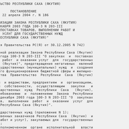
ки Саха (Якутия) (приложение N 8);
       в  срок  до  1  мая  2004  года  разработать  методику  расчета
   эффективности закупок и представить на согласование в  Министерство
   экономического развития Республики Саха (Якутия);
       осуществлять  контроль и координацию закупок  подведомственными
   предприятиями и учреждениями;
       хранить  конкурсную документацию и прочие документы, образующие
   информацию о размещении заказа для государственных нужд,  не  менее
   5   лет  при  условии  завершения  ревизии  уполномоченными  на  то
   органами.
       6.   Министерству   экономического  развития  Республики   Саха
   (Якутия):
       в  срок  до  1 мая 2004 года разработать Порядок взаимодействия
   органов исполнительной власти при рассмотрении итогов конкурсов  на
   размещение  заказов для государственных нужд через  Республиканскую
   тендерную   комиссию   по   проведению   конкурсных   отборов   для
   осуществления   поставок   продукции   для   государственных   нужд
   Республики Саха (Якутия);
       Положение об осуществлении контроля за проведением конкурсов на
   размещение  заказов  на  поставки  товаров,  работ  и   услуг   для
   государственных нужд Республики Саха (Якутия);
       обеспечить представление Правительству Республики Саха (Якутия)
   информации   об   итогах   проверок   соблюдения   законодательства
   Российской  Федерации  и  Республики Саха  (Якутия),  регулирующего
   закупки и поставки товаров, работ, услуг для государственных нужд.
       7.  Министерству  промышленности, Министерству строительства  и
   промышленности  строительных  материалов,  Министерству   сельского
   хозяйства,  Министерству  по  делам  предпринимательства,  развития
   туризма  и  занятости, Министерству жилищно-коммунального хозяйства
   и   энергетики  ежегодно,  не  позднее  1  декабря,  направлять   в
   Министерство  экономического  развития  Республики  Саха   (Якутия)
   предложения  по объемам производства продукции и товаров  (работ  и
   услуг)   для  формирования  государственного  заказа  на  продукцию
   местного   производства   для  обеспечения   государственных   нужд
   Республики Саха (Якутия).
       8.  Министерству финансов Республики Саха (Якутия) совместно  с
   Министерством  экономического  развития  Республики  Саха  (Якутия)
   обеспечить  контроль  за  целевым  использованием  государственными
   заказчиками  бюджетных  ассигнований, выделенных  на  осуществление
   закупок для государственных нужд.
       9. Для обеспечения непрерывности финансировани