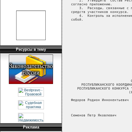
       2.  Утвердить  состав Респ
   согласно приложению.

       3.  Расходы, связанные с п
   средств участников конкурса.

       4.  Контроль за исполнение
   собой.

                                 
                                 
                                 
                                 
Ресурсы в тему
                                 
                                 
                                 
                                 
                                С
        РЕСПУБЛИКАНСКОГО КООРДИНА
      РЕСПУБЛИКАНСКОГО КОНКУРСА "
                               (Я
   Федоров Родион Иннокентьевич 
                                
                                
   Семенов Петр Яковлевич       
                                
                                
                                
Реклама
                                 