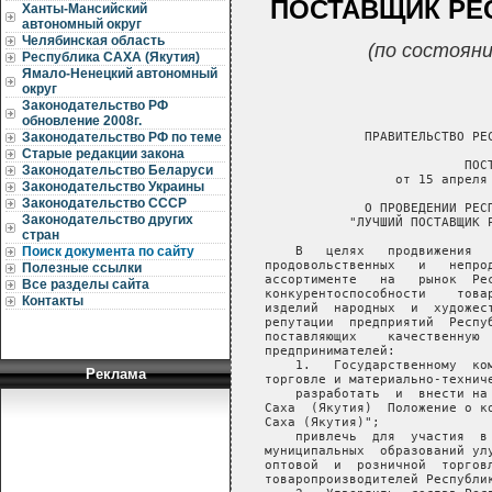
ПОСТАВЩИК РЕС
Ханты-Мансийский
автономный округ
Челябинская область
(по состояни
Республика САХА (Якутия)
Ямало-Ненецкий автономный
округ
Законодательство РФ
обновление 2008г.
                ПРАВИТЕЛЬСТВО РЕС
Законодательство РФ по теме
Старые редакции закона
                             ПОСТ
Законодательство Беларуси
                    от 15 апреля 
Законодательство Украины
Законодательство СССР
                О ПРОВЕДЕНИИ РЕСП
Законодательство других
              "ЛУЧШИЙ ПОСТАВЩИК Р
стран
       В   целях   продвижения   
Поиск документа по сайту
   продовольственных   и   непрод
Полезные ссылки
   ассортименте   на   рынок  Рес
Все разделы сайта
   конкурентоспособности    товар
Контакты
   изделий  народных  и  художест
   репутации  предприятий  Респуб
   поставляющих    качественную  
   предпринимателей:

       1.   Государственному  ком
Реклама
   торговле и материально-техниче
       разработать  и  внести на 
   Саха  (Якутия)  Положение о ко
   Саха (Якутия)";

       привлечь  для  участия  в 
   муниципальных  образований улу
   оптовой  и  розничной  торговл
   товаропроизводителей Республик