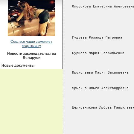
   Окорокова Екатерина Алексеевн
                                
                                
                                
                                 
                                 
   Гудуева Розаида Петровна     
                                
Секс все чаще заменяет
                                
квартплату
   Бурцева Мария Гаврильевна    
Новости законодательства
                                
Беларуси
                                
                                 
Новые документы
   Прокопьева Мария Васильевна  
                                
                                 
   Ярыгина Ольга Александровна  
                                
                                
                                 
   Шелковникова Любовь Гаврильев
                                 