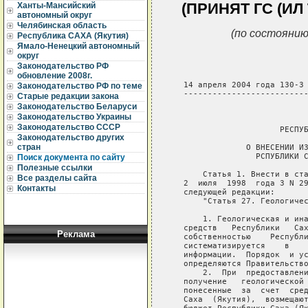
(ПРИНЯТ ГС (ИЛ 
Ханты-Мансийский
автономный округ
Челябинская область
(по состоянию
Республика САХА (Якутия)
Ямало-Ненецкий автономный
округ
Законодательство РФ
обновление 2008г.
   14 апреля 2004 года 130-З 
Законодательство РФ по теме
   --------------------------
Старые редакции закона
Законодательство Беларуси
                             
Законодательство Украины
Законодательство СССР
                       РЕСПУБ
Законодательство других
стран
                О ВНЕСЕНИИ ИЗ
                  РСПУБЛИКИ С
Поиск документа по сайту
Полезные ссылки
       Статья 1. Внести в ста
Все разделы сайта
   2  июля  1998  года З N 29
Контакты
   следующей редакции:

       "Статья 27. Геологичес
       1. Геологическая и ина
   средств   Республики   Сах
Реклама
   собственностью    Республи
   систематизируется    в    
   информации.  Порядок  и ус
   определяются Правительство
       2.  При  предоставлени
   получение   геологической 
   понесенные  за  счет  сред
   Саха  (Якутия),  возмещают