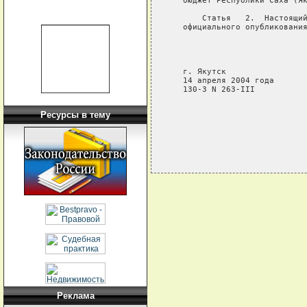
   бюджет Республики Саха (Як
       Статья   2.  Настоящий
   официального опубликования
                             
                             
                             
   г. Якутск

   14 апреля 2004 года

   130-З N 263-III

Ресурсы в тему
Реклама