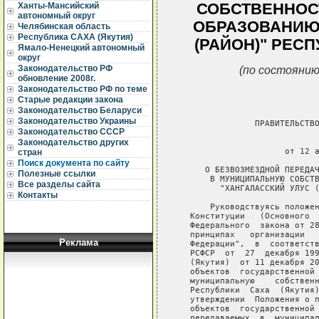
СОБСТВЕННОС
Ханты-Мансийский
автономный округ
ОБРАЗОВАНИЮ 
Челябинская область
Республика САХА (Якутия)
(РАЙОН)" РЕСП
Ямало-Ненецкий автономный
округ
(по состоянию
Законодательство РФ
обновление 2008г.
Законодательство РФ по теме
Старые редакции закона
Законодательство Беларуси
Законодательство Украины
                ПРАВИТЕЛЬСТВО
Законодательство СССР
                             
Законодательство других
                      от 12 а
стран
Поиск документа по сайту
      О БЕЗВОЗМЕЗДНОЙ ПЕРЕДАЧ
Полезные ссылки
       В МУНИЦИПАЛЬНУЮ СОБСТВ
Все разделы сайта
         "ХАНГАЛАССКИЙ УЛУС (
Контакты
       Руководствуясь положен
   Конституции   (Основного  
   Федерального  закона от 28
   принципах   организации   
Реклама
   Федерации",  в  соответств
   РСФСР  от  27  декабря 199
   (Якутия)  от 11 декабря 20
   объектов  государственной 
   муниципальную    собственн
   Республики  Саха  (Якутия)
   утверждении  Положения о п
   объектов  государственной 
   передаваемых  в  муниципал