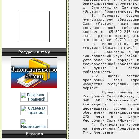
   финансирования строительст
   с.  Булгунняхтах  Хангалас
   (Якутия), Правительство Ре
       1.   Передать   безвоз
   муниципальному  образовани
   Саха  (Якутия)  пакет  акц
   государственной   собствен
   количестве  65 312 216 (ше
   тысяч  двести  шестнадцать
   что составляет 0,71% от ус
       2.   Министерству   им
   (Якутия) (Макарова Г.М.):

Ресурсы в тему
       2.1.  Совместно  с  ад
   "Хангаласский улус (район)
   установленном   порядке  п
   государственной собственно
   в    пункте    1    настоя
   собственность.

       2.2.   Внести   соотве
   прогнозный    план    (про
   имущества  Республики  Сах
   порядке.

       3.   Муниципальному  о
   Республики Саха (Якутия) (
   ОАО   АК   "Якутскэнерго" 
   (шестьдесят   пять   милли
   шестнадцать)  рублей  в  ц
   обеспечения финансирования
   275   мест   в   с.  Булгу
   Республики Саха (Якутия).

       4.  Контроль за исполн
   на  заместителя Председате
   Г.Ф. Алексеева.

Реклама