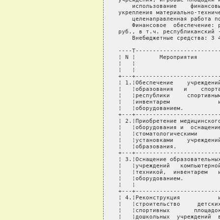
+---+-------------------------+--------+--------+----------+-----------+----------------+-------------------+
   ¦ 4.¦Реконструкция           и¦ 2 000,0¦ 2 000,0¦   1 080,0¦    5 080,0¦Бюджет мун. обр.¦Упр. образования МО¦
   ¦   ¦строительство     детских¦   100,0¦   100,0¦     200,0¦      400,0¦Внебюдж. ср-ва  ¦Попечители на      ¦
   ¦   ¦спортивных       площадок¦        ¦        ¦          ¦           ¦                ¦местах.            ¦
   ¦   ¦дошкольных  учреждений  в¦        ¦        ¦          ¦           ¦                ¦                   ¦
   ¦   ¦сельской местности.      ¦        ¦        ¦          ¦           ¦                ¦                   ¦
   +---+-------------------------+--------+--------+----------+-----------+----------------+-------------------+
   ¦ 5.¦Реконструкция  и   ремонт¦   600,0¦   600,0¦     800,0¦    2 000,0¦Бюджет мун. обр.¦Упр. образования МО¦
   ¦   ¦детско-юношеских         ¦        ¦        ¦          ¦           ¦                ¦                   ¦
   ¦   ¦спортивных школ.         ¦        ¦        ¦          ¦           ¦                ¦                   ¦
   +---+-------------------------+--------+--------+----------+-----------+----------------+-------------------+
   ¦ 6.¦Реконструкция  и   ремонт¦ 2 100,0¦ 2 100,0¦   2 800,0¦    7 000,0¦Бюджет мун. обр.¦Упр. образования МО¦
   ¦   ¦спортивных   залов    100¦        ¦        ¦          ¦           ¦                ¦                   ¦
   ¦   ¦школ.                    ¦        ¦        ¦          ¦           ¦                ¦                   ¦
   +---+-------------------------+--------+--------+----------+-----------+----------------+-------------------+
   ¦ 7.¦Приобретение    кабинетов¦ 1 480,0¦ 1 480,0¦   1 480,0¦    4 440,0¦Бюджет мун. обр.¦Упр. образования МО¦
   ¦   ¦профилактики и укрепления¦   370,0¦   370,0¦     370,0¦    1 110,0¦                ¦Упр. здрав. МО     ¦
   ¦   ¦здоровья.                ¦        ¦        ¦          ¦           ¦                ¦                   ¦
   +---+-------------------------+--------+--------+----------+-----------+----------------+-------------------+
   ¦ 8.¦Строительство      теплых¦ 1 000,0¦ 1 000,0¦   1 000,0¦    3 000,0¦Бюджет мун. обр.¦Упр. образования МО¦
   ¦   ¦туалетов    в    сельских¦   200,0¦   300,0¦     300,0¦      800,0¦Внебюдж. ср-ва  ¦Попечители         ¦
   ¦   ¦школах.                  ¦        ¦        ¦          ¦           ¦                ¦на местах.         ¦
   +---+-------------------------+--------+--------+----------+-----------+----------------+-------------------+
   ¦ 9.¦Восстановление,          ¦ 1 000,0¦ 1 000,0¦   1 000,0¦    3 000,0¦Бюджет мун. обр.¦Упр. образования МО¦
   