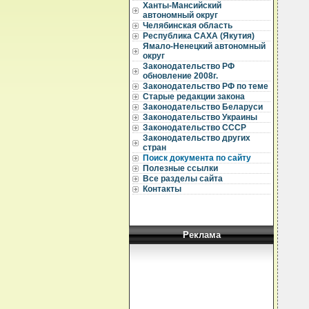
Ханты-Мансийский
  
автономный округ
  
Челябинская область
Республика САХА (Якутия)
  
Ямало-Ненецкий автономный
округ
  
Законодательство РФ
  
обновление 2008г.
  
Законодательство РФ по теме
Старые редакции закона
  
Законодательство Беларуси
  
Законодательство Украины
  
Законодательство СССР
  
  
Законодательство других
  
стран
  
Поиск документа по сайту
  
Полезные ссылки
  
Все разделы сайта
  
Контакты
  
  
  
  
  
Реклама
  
  
  
  
  
  
  
  
  