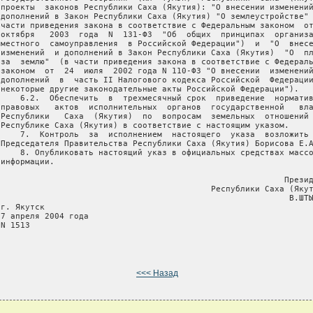
 проекты  законов Республики Саха (Якутия): "О внесении изменений
 дополнений в Закон Республики Саха (Якутия) "О землеустройстве" 
 части приведения закона в соответствие с Федеральным законом  от
 октября   2003  года  N  131-ФЗ  "Об  общих  принципах  организа
 местного  самоуправления  в Российской Федерации")  и  "О  внесе
 изменений  и дополнений в Закон Республики Саха (Якутия)  "О  пл
 за  землю"  (в части приведения закона в соответствие с Федераль
 законом  от  24  июля  2002 года N 110-ФЗ "О внесении  изменений
 дополнений  в  часть II Налогового кодекса Российской  Федерации
 некоторые другие законодательные акты Российской Федерации").

     6.2.  Обеспечить  в  трехмесячный срок  приведение  норматив
 правовых   актов  исполнительных  органов  государственной   вла
 Республики   Саха  (Якутия)  по  вопросам  земельных  отношений 
 Республике Саха (Якутия) в соответствие с настоящим указом.

     7.  Контроль  за  исполнением  настоящего  указа  возложить 
 Председателя Правительства Республики Саха (Якутия) Борисова Е.А
     8. Опубликовать настоящий указ в официальных средствах массо
информации.

                                                           Презид
                                            Республики Саха (Якут
                                                            В.ШТЫ
г. Якутск

 7 апреля 2004 года

N 1513

<<< Назад