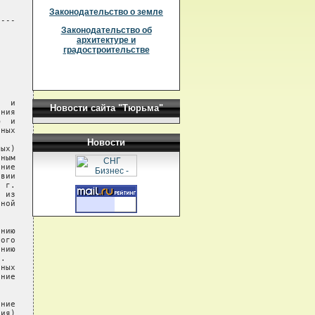
Законодательство о земле
---

Законодательство об
архитектуре и
градостроительстве
  и

Новости сайта "Тюрьма"
ния

  и

ных

Новости
ых)

ным

ние

вии

 г.

 из

ной

нию

ого

нию

.

ных

ние

ние

ия)
