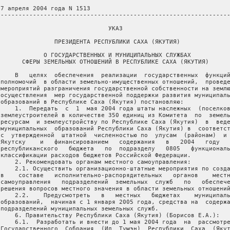
 7 апреля 2004 года N 1513

 ----------------------------------------------------------------
                               УКАЗ

                ПРЕЗИДЕНТА РЕСПУБЛИКИ САХА (ЯКУТИЯ)

             О ГОСУДАРСТВЕННЫХ И МУНИЦИПАЛЬНЫХ СЛУЖБАХ

       СФЕРЫ ЗЕМЕЛЬНЫХ ОТНОШЕНИЙ В РЕСПУБЛИКЕ САХА (ЯКУТИЯ)

     В   целях  обеспечения  реализации  государственных  функций
 полномочий  в области земельно-имущественных отношений,  проведе
 мероприятий разграничения государственной собственности на землю
 осуществления  мер государственной поддержки развития муниципаль
 образований в Республике Саха (Якутия) постановляю:

     1.  Передать  с  1  мая 2004 года штаты наслежных  (поселков
 землеустроителей в количестве 350 единиц из Комитета  по  земель
 ресурсам  и землеустройству по Республике Саха (Якутия)  в  веде
 муниципальных  образований Республики Саха (Якутия) в  соответст
 с  утвержденной  штатной  численностью по  улусам  (районам)  и 
 Якутску    и   финансированием   содержания   в   2004   году   
 республиканского   бюджета   по  подразделу   0805   функциональ
 классификации расходов бюджетов Российской Федерации.

     2. Рекомендовать органам местного самоуправления:

     2.1. Осуществить организационно-штатные мероприятия по созда
 в    составе   исполнительно-распорядительных   органов    местн
 самоуправления   подразделений  земельных  служб   по   обеспече
 решения вопросов местного значения в области земельных отношений
     2.2.    Предусмотреть   в   местных   бюджетах    муниципаль
 образований,  начиная с 1 января 2005 года, средства на  содержа
 подразделений муниципальных земельных служб.

     6. Правительству Республики Саха (Якутия) (Борисов Е.А.):

     6.1.  Разработать и внести до 1 мая 2004 года  на  рассмотре
 Государственного  Собрания  (Ил  Тумэн)  Республики  Саха  (Якут