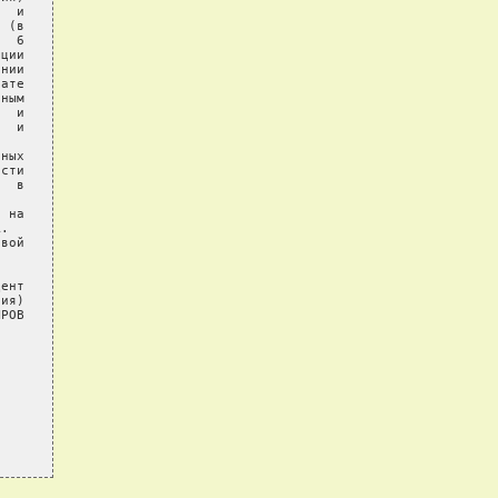
  и

 (в

  6

ции

нии

ате

ным

  и

  и

ных

сти

  в

 на

.

вой

ент

ия)

РОВ
