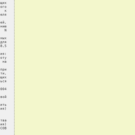
щих

ого

  к

еля

ей,

нию

  N

ных

для

8,5

ия:

оту

 на

при

ти,

щих

ься

004

вой

ить

ия)

тва

ия)

СОВ
