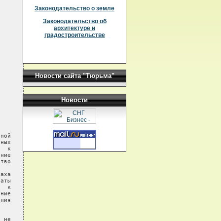
Законодательство о земле
Законодательство об
архитектуре и
градостроительстве
Новости сайта "Тюрьма"
Новости
ной

ных

  к

ние

тво

аха

аты

  к

ние

ния

 не
