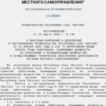
МЕСТНОГО САМОУПРАВЛЕНИЯ"
(по состоянию на 10 октября 2006 года)
<<< Назад
              ПРАВИТЕЛЬСТВО РЕСПУБЛИКИ САХА (ЯКУТИЯ)

                           ПОСТАНОВЛЕНИЕ

                     от 25 марта 2004 г. N 136

                 О ВНЕСЕНИИ ИЗМЕНЕНИЙ И ДОПОЛНЕНИЙ

      В ПОСТАНОВЛЕНИЕ ПРАВИТЕЛЬСТВА РЕСПУБЛИКИ САХА (ЯКУТИЯ)

         ОТ 24 АПРЕЛЯ 2003 ГОДА N 248 "О НОРМАТИВНОМ ФОНДЕ

          ОПЛАТЫ ТРУДА РАБОТНИКОВ, ЗАНИМАЮЩИХ ДОЛЖНОСТИ,

             НЕ ОТНЕСЕННЫЕ К МУНИЦИПАЛЬНЫМ ДОЛЖНОСТЯМ,

       И ОСУЩЕСТВЛЯЮЩИХ ТЕХНИЧЕСКОЕ ОБЕСПЕЧЕНИЕ ДЕЯТЕЛЬНОСТИ

                 ОРГАНОВ МЕСТНОГО САМОУПРАВЛЕНИЯ"

     Во  исполнение Закона Республики Саха (Якутия) "О муниципаль
 службе  в Республике Саха (Якутия)", в целях обеспечения социаль
 гарантий   работникам,  занимающим  должности,  не   отнесенные 
 муниципальным должностям, и осуществляющим техническое  обеспече
 деятельности   органов   местного   самоуправления,   Правительс
 Республики Саха (Якутия) постановляет:

     1.   Внести  в  постановление  Правительства  Республики   С
 (Якутия)  от 24 апреля 2003 года N 248 "О нормативном фонде  опл
 труда   работников,   занимающих   должности,   не   отнесенные 
 муниципальным должностям, и осуществляющих техническое  обеспече
 деятельности  органов местного самоуправления" следующие  измене
и дополнения:

     1.1. Увеличить в 1,1 раза:

     а)  должностные  оклады  работников, занимающих  должности, 