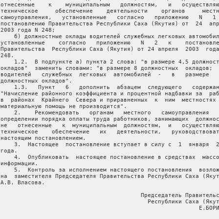
 отнесенные    к    муниципальным   должностям,   и   осуществляю
 техническое     обеспечение    деятельности    органов     местн
 самоуправления,   установленные   согласно   приложению   N   1 
 постановлению Правительства Республики Саха (Якутия) от  24  апр
2003 года N 248;

     б) должностные оклады водителей служебных легковых автомобил
 установленные    согласно   приложению   N   2   к    постановле
 Правительства  Республики Саха (Якутия) от 24 апреля  2003  года
248.

     1.2.  В подпункте а) пункта 2 слова: "в размере 4,5 должност
 окладов"  заменить словами: "в размере 8 должностных  окладов;  
 водителей   служебных  легковых  автомобилей  -   в   размере   
 должностных окладов".

     1.3.   Пункт   6   дополнить  абзацем  следующего   содержан
 "Начисление районного коэффициента и процентной надбавки за  раб
 в  районах  Крайнего  Севера и приравненных  к  ним  местностях 
 материальную помощь не производится".

     2.    Рекомендовать   органам   местного   самоуправления   
 определении порядка оплаты труда работников, занимающих  должнос
 не   отнесенные   к  муниципальным  должностям,  и   осуществляю
 техническое    обеспечение   их   деятельности,   руководствоват
 настоящим постановлением.

     3.  Настоящее  постановление вступает в силу с  1  января  2
года.

     4.  Опубликовать  настоящее постановление в средствах  массо
информации.

     5.  Контроль за исполнением настоящего постановления  возлож
 на  заместителя Председателя Правительства Республики Саха (Якут
А.В. Власова.

                                          Председатель Правительс
                                            Республики Саха (Якут
                                                           Е.БОРИ