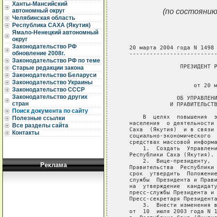
Ханты-Мансийский
(по состоянию
автономный округ
Челябинская область
Республика САХА (Якутия)
Ямало-Ненецкий автономный
округ
Законодательство РФ
   20 марта 2004 года N 1498

обновление 2008г.
   --------------------------
Законодательство РФ по теме
                  ПРЕЗИДЕНТ Р
Старые редакции закона
Законодательство Беларуси
                             
Законодательство Украины
                      от 20 м
Законодательство СССР
Законодательство других
                 ОБ УПРАВЛЕНИ
стран
               И ПРАВИТЕЛЬСТВ
Поиск документа по сайту
       В  целях  повышения  э
Полезные ссылки
   населения  о деятельности 
Все разделы сайта
   Саха  (Якутия)  и в связи 
Контакты
   социально-экономического  
   средствах массовой информа
       1.  Создать  Управлени
   Республики Саха (Якутия).

       2.  Вице-президенту,  
Реклама
   Правительства  Республики 
   срок  утвердить  Положение
   службы  Президента и Прави
   на  утверждение  кандидату
   пресс-службы Президента и 
   Пресс-секретаря Президента
       3.  Внести изменения в
   от  10  июля 2003 года N 1