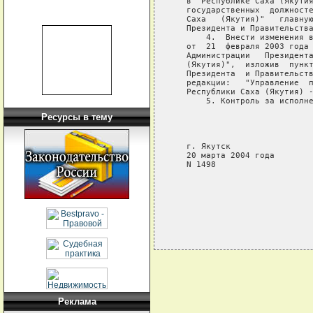
   в  Республике Саха (Якутия
   государственных  должносте
   Саха   (Якутия)"   главную
   Президента и Правительства
       4.  Внести изменения в
   от  21  февраля 2003 года 
   Администрации   Президента
   (Якутия)",  изложив  пункт
   Президента  и Правительств
   редакции:   "Управление  п
   Республики Саха (Якутия) -
       5. Контроль за исполне
Ресурсы в тему
                             
                             
                             
   г. Якутск

   20 марта 2004 года

   N 1498

Реклама